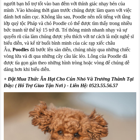
người bạn hổ trợ tốt vào ban đêm với thính giác nhạy bén của
mình
.
Vào khoảng thời gian trước chúng được làm quen với việc
đánh hơi nấm cục
.
Không lâu sau,
Poodle
nên nổi tiếng với tầng
lớp quý tộc Pháp và chó
Poodle
có thể được tìm thấy trong nhiều
bức tranh từ thế kỷ 15 trở đi
.
Trí thông minh nhanh nhạy và sự
quyến rũ của làm chúng được yêu thích với tư cách là một nghệ sĩ
biểu diễn, và kể từ buổi bình minh của các rạp xiếc châu
Âu,
Poodles
đã bước lên sàn diễn, chúng nhảy qua những chiếc
vòng lửa và đi qua những cây cầu lác léo. Lông của
Poodle
đã
được tỉa gọn gàn theo những hình tròng hoặc vòng để chúng dễ
dàng hơn khi biểu diễn.
+ Đặt Mua Thức Ăn Hạt Cho Cún Nhỏ Và Trưởng Thành Tại
Đây: ( Hổ Trợ Giao Tận Nơi )
- Liên Hệ:
0523.55.56.57