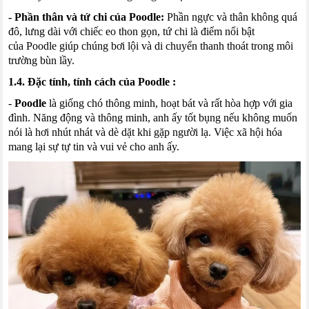
- Phần thân và tứ chi của
Poodle
:
Phần ngực và thân không quá
đô, lưng dài với
chiếc
eo thon gọn, tứ chi là điểm nổi bật
của
Poodle
giúp chúng bơi lội và di chuyển thanh thoát trong môi
trường bùn lầy.
1.4. Đặc tính
,
tính cách của
Poodle
:
-
Poodle
là giống chó thông minh, hoạt bát và rất hòa hợp với gia
đình
.
Năng động và thông minh, anh ấy tốt bụng nếu không muốn
nói là hơi nhút nhát và dè dặt khi gặp người lạ
.
Việc xã hội hóa
mang lại sự tự tin và vui vẻ cho anh ấy.