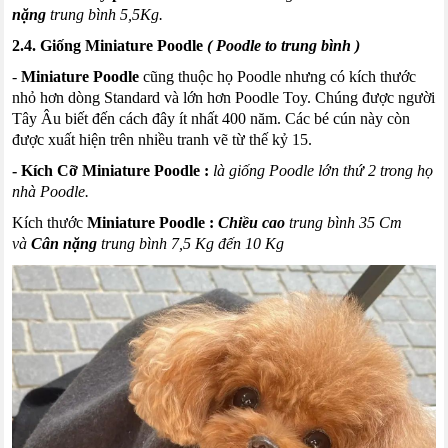
nặng
trung bình 5
,
5Kg.
2.4. Giống
Miniature
Poodle
(
Poodle
to trung bình )
-
Miniature
Poodle
cũng thuộc họ
Poodle
nhưng có kích thước
nhỏ hơn dòng
Standard
và lớn hơn
Poodle
Toy
. Chúng được người
Tây Âu biết đến cách đây ít nhất 400 năm. Các bé
cún
này còn
được xuất hiện trên nhiều tranh vẽ từ thế kỷ 15.
- Kích
Cỡ
Miniature
Poodle
:
là giống
Poodle
lớn thứ 2 trong họ
nhà
Poodle
.
Kích thước
Miniature
Poodle
:
Chiều cao
trung bình 35
Cm
và
Cân nặng
trung bình 7,5
Kg
đến 10
Kg