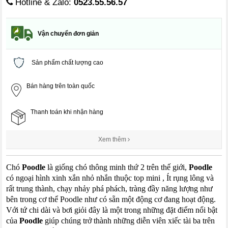
Hotline & Zalo:
0523.55.56.57
Vận chuyển đơn giản
Sản phẩm chất lượng cao
Bán hàng trên toàn quốc
Thanh toán khi nhận hàng
Xem thêm
Chó
Poodle
là giống chó thông minh thứ 2 trên thế giới,
Poodle
có ngoại hình xinh xắn nhỏ nhắn thuộc
top
mini
,
Ít rụng lông và
rất
trung thành
, chạy nhảy phá phách, tràng đầy năng lượng như
bên trong cơ thể
Poodle
như có sẵn một động cơ đang hoạt động.
Với tứ chi
dài và
bơi giỏi đây là một trong những
đặt điểm
nổi bật
của
Poodle
giúp chúng trở thành những diễn viên xiếc tài ba trên