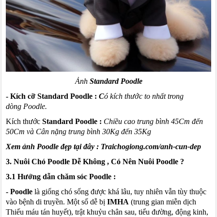
Ảnh
Standard
Poodle
- Kích
cỡ
Standard
Poodle
:
C
ó kích thước to nhất trong
dòng
Poodle
.
Kích thước
Standard
Poodle
:
Chiều cao trung bình 45Cm đến
50Cm và Cân nặng trung bình 30Kg đến 35Kg
Xem ảnh Poodle đẹp tại đây :
Traichogiong.com/anh-cun-dep
3. Nuôi Chó
Poodle
Dễ Không
,
Có Nên Nuôi
Poodle
?
3.1 Hướng dẫn chăm sóc
Poodle
:
-
Poodle
là giống chó sống được khá lâu, tuy nhiên vẫn tùy thuộc
vào bệnh di truyền. Một số dễ bị
IMHA
(
trung gian miễn dịch
Thiếu máu tán huyết), trật khuỷu chân sau, tiểu đường, động kinh,