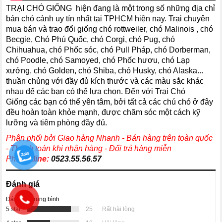
TRẠI CHÓ GIỐNG hiện đang là một trong số những địa chỉ
bán chó cảnh uy tín nhất tại TPHCM hiện nay. Trại chuyên
mua bán và trao đổi giống chó rottweiler, chó Malinois , chó
Becgie, Chó Phú Quốc, chó Corgi, chó Pug, chó
Chihuahua, chó Phốc sóc, chó Pull Pháp, chó Dorberman,
chó Poodle, chó Samoyed, chó Phốc hươu, chó Lạp
xưởng, chó Golden, chó Shiba, chó Husky, chó Alaska...
thuần chủng với đầy đủ kích thước và các màu sắc khác
nhau để các bạn có thể lựa chọn. Đến với Trại Chó
Giống các bạn có thể yên tâm, bởi tất cả các chú chó ở đây
đều hoàn toàn khỏe mạnh, được chăm sóc một cách kỹ
lưỡng và tiêm phòng đầy đủ.
Phân phối bởi Giao hàng Nhanh - Bán hàng trên toàn quốc
- Thanh toán khi nhận hàng - Đổi trả hàng miễn
Phí
Hotline:
0523.55.56.57
Đánh giá
Đánh giá trung bình
5 star
25
Rất hài lòng