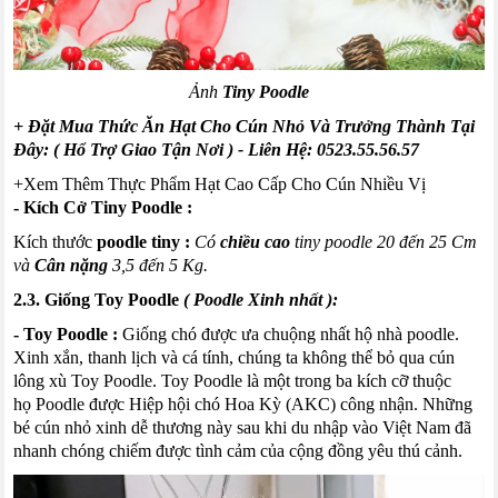
Ảnh
Tiny
Poodle
+ Đặt Mua Thức Ăn Hạt Cho Cún Nhỏ Và Trưởng Thành Tại
Đây: ( Hổ Trợ Giao Tận Nơi )
- Liên Hệ:
0523.55.56.57
+
Xem Thêm Thực Phẩm Hạt Cao Cấp Cho Cún Nhiều Vị
- Kích
Cở
Tiny
Poodle
:
Kích thước
poodle
tiny
:
Có
chiều cao
tiny
poodle
20 đến 25
Cm
và
Cân nặng
3,5 đến 5
Kg
.
2.3. Giống
Toy
Poodle
(
Poodle
Xinh nhất
):
-
Toy
Poodle
:
Giống chó được ưa chuộng nhất hộ nhà
poodle
.
Xinh xắn, thanh lịch và cá tính, chúng ta không thể bỏ qua
cún
lông xù
Toy
Poodle
.
Toy
Poodle
là một trong ba kích cỡ thuộc
họ
Poodle
được Hiệp hội chó Hoa Kỳ (AKC) công nhận. Những
bé
cún
nhỏ xinh dễ thương này sau khi du nhập vào Việt Nam đã
nhanh chóng chiếm được tình cảm của cộng đồng yêu thú cảnh.