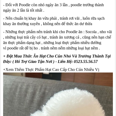
- Đối với
Poodle
còn nhỏ ngày ăn 3 lần
,
poodle
trưởng thành
ngày ăn 2 lần là tốt nhất .
- Nên chuẩn bị
khay
ăn vừa phải
,
tránh rơi vãi
,
luôn rữa sạch
khay ăn thường xuyên
,
không nên để thức ăn dư thừa
- Những thực phẩm nên tránh khi cho
Poodle
ăn
:
Socola
,
nho vãi
,
những loại trái cây có hạt
,
tránh
ăn xương
cá
,
cũng nên
hạn chế
ăn thực phẩm dạng hạt
,
những loại thực phẩm nhiều đường
vì
poodle
rất dễ bị ho
.
tránh nêm nếm những loại hạt nêm .
+ Đặt Mua Thức Ăn Hạt Cho Cún Nhỏ Và Trưởng Thành Tại
Đây: ( Hổ Trợ Giao Tận Nơi )
- Liên Hệ:
0523.55.56.57
+
Xem Thêm Thực Phẩm Hạt Cao Cấp Cho Cún Nhiều Vị