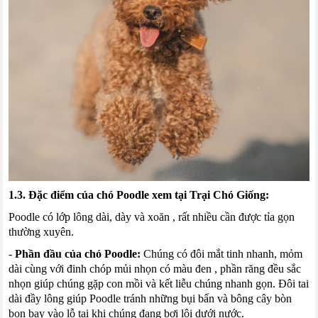
1.3. Đặc điểm của chó
Poodle
xem tại
Trại Chó Giống
:
Poodle
có lớp lông dài,
dày và
xoăn
,
rất nhiều cần được tỉa gọn
thường xuyên.
-
Phần đầu của chó
Poodle
:
Chúng có đôi mắt tinh nhanh
,
mỏm
dài cùng với đinh chóp mủi nhọn có màu đen
,
phần răng đều sắc
nhọn giúp chúng gặp con mồi và
kết liễu
chúng nhanh gọn. Đôi tai
dài đầy lông giúp
Poodle
tránh những bụi bẩn và bông cây bòn
bon bay vào
lỗ tai
khi chúng đang bơi lội dưới nước.