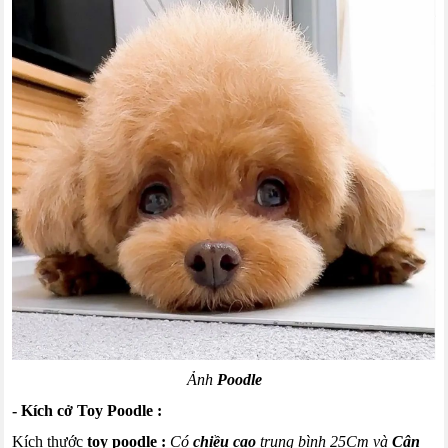
Ảnh
Poodle
- Kích
cở
Toy
Poodle
:
Kích thước
toy
poodle
:
Có
chiều cao
trung bình 25Cm và
Cân