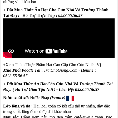
những sân khấu lớn.
+
Đặt Mua Thức Ăn Hạt Cho Cún Nhỏ Và Trưởng Thành
Tại Đây
: - Hổ Trợ Trực Tiếp :
0523.55.56.57
+
Xem Thêm Thực Phẩm Hạt Cao Cấp Cho Cún Nhiều Vị
Mua Phối
Poodle
Tại
:
TraiChoGiong
.
Com
-
Hotline
:
0523.55.56.57
+ Đặt Mua Thức Ăn Hạt Cho Cún Nhỏ Và Trưởng Thành Tại
Đây: ( Hổ Trợ Giao Tận Nơi )
- Liên Hệ:
0523.55.56.57
Nước xuất xứ
: Nước Pháp
(
France
)
Lớp lông và da
:
Hai loại xoăn có kết cấu thô tự nhiên, dày đặc
trong suốt, lông đều có độ dài khác nhau
Màu sắc
: Trắng, kem, nâu, mơ, đen, xám,
café
-au-
lait
, xanh
,
bạc
,