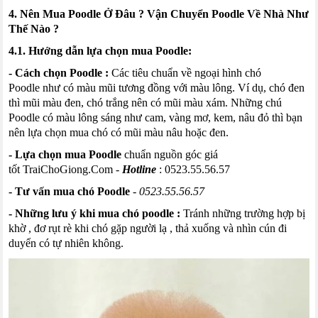
4. Nên Mua Poodle Ở Đâu ? Vận Chuyển Poodle Về Nhà Như
Thế Nào ?
4.1. Hướng dẫn lựa chọn mua Poodle:
- Cách chọn Poodle :
Các tiêu chuẩn về ngoại hình chó
Poodle như có màu mũi tương đồng với màu lông. Ví dụ, chó đen
thì mũi màu đen, chó trắng nên có mũi màu xám. Những chú
Poodle có màu lông sáng như cam, vàng mơ, kem, nâu đỏ thì bạn
nên lựa chọn mua chó có mũi màu nâu hoặc đen.
- Lựa chọn mua Poodle
chuẩn nguồn góc giá
tốt
TraiChoGiong.Com
-
Hotline
:
0523.55.56.57
- Tư vấn mua chó Poodle
-
0523.55.56.57
- Những lưu ý khi mua chó poodle :
Tránh những trường hợp bị
khờ , đơ rụt rè khi chó gặp người lạ , thả xuống và nhìn cún đi
duyển có tự nhiên không.