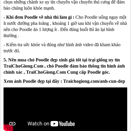
chọn những chành xe uy tín chuyên vận chuyển thú cưng để đảm
bảo chúng luôn khỏe mạnh.
- Khi đem Poodle về nhà thì làm gì :
Cho Poodle uống ngay một
ít nước đường pha loãng , khoảng 1 giờ sau khi vận chuyển về nhà
nên cho Poodle ăn 1 lượng ít . Đến đúng buổi thì ăn lại bình
thường .
- Kiểm tra sức khỏe và đúng như hình ảnh video đã kham khảo
trước đó.
5. Nên mua chó Poodle đẹp xinh giá tốt tại trại giống uy tín
TraiChoGiong.Com
, chó Poodle đảm bảo thông tin hình ảnh
chính xác ,
TraiChoGiong.Com
Cung cấp Poodle góc.
Xem ảnh Poodle đẹp tại đây :
Traichogiong.com/anh-cun-dep