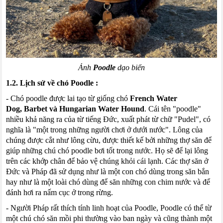
Ảnh
Poodle
dạo biển
1.2. Lịch sử về chó
Poodle
:
- Chó
poodle
được lai tạo từ giống chó
French
Water
Dog
,
Barbet
và
Hungarian
Water
Hound
. Cái tên "
poodle
"
nhiều khả năng ra của từ tiếng Đức, xuất phát từ chữ "
Pudel
", có
nghĩa là "một trong những người chơi ở dưới nước". Lông của
chúng được cắt như lông cừu, được thiết kế bởi những thợ săn để
giúp những chú chó
poodle
bơi tốt trong nước. Họ sẽ để lại lông
trên các khớp chân để bảo vệ chúng khỏi cái lạnh. Các thợ săn ở
Đức và Pháp đã sử dụng như là một con chó dùng trong săn bắn
hay như là một loài chó dùng để săn những con chim nước và để
đánh hơi ra nấm cục ở trong rừng.
- Người Pháp rất thích tính linh hoạt của
Poodle
,
Poodle
có thể từ
một chú chó săn mồi phi thường vào ban ngày và cũng thành một