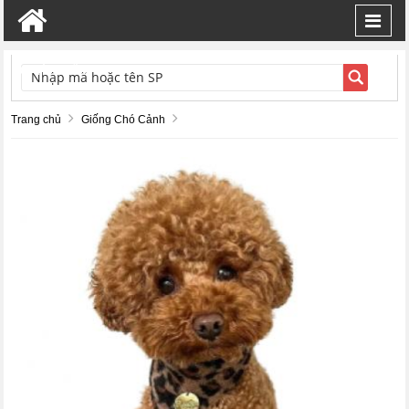
Toggl
navig
TÌM KIẾM
Trang chủ
Giống Chó Cảnh