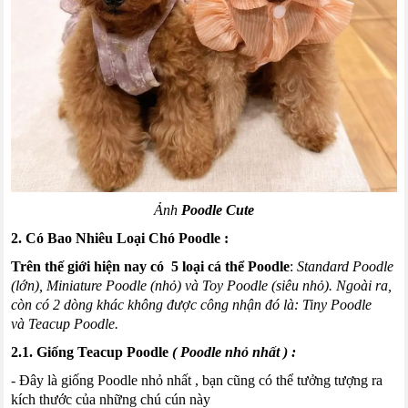
Ảnh
Poodle Cute
2. Có Bao Nhiêu Loại Chó
Poodle
:
Trên thế giới hiện nay có 5 loại cá thể
Poodle
:
Standard
Poodle
(
lớn
),
Miniature
Poodle
(
nhỏ
)
và
Toy
Poodle
(
siêu nhỏ). Ngoài ra,
còn có 2 dòng khác không được công nhận đó là
:
Tiny
Poodle
và
Teacup
Poodle
.
2.1. Giống
Teacup
Poodle
(
Poodle
nhỏ nhất
) :
- Đây là giống
Poodle
nhỏ nhất
,
bạn cũng có thể tưởng tượng ra
kích thước của những chú
cún
này