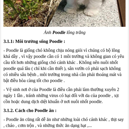
Ảnh
Poodle
lông trắng
3.1.1: Môi trường sống
Poodle
:
-
Poodle
là giống chó không
chịu nóng
giỏi vì chúng có bộ lông
khá dầy
,
vì vậy
poodle
cần có 1 môi trường và không gian có yêu
cầu tốt hơn những giống chó cảnh khác
.
Không nên nuôi
nhốt
poodle
quá lâu
(
chỉ khi cần thiết
),
sân vườn cỏ phải sạch không
có nhiều sâu bệnh
,
môi trường trong nhà cần phải thoáng mát và
bật điều hòa càng tốt cho
poodle
.
- Vệ sinh nơi ở của
Poodle
là điều cần phải làm thường xuyên 2
ngày 1 lần
,
tránh những
virus
có hại đối với da của
poodle
,
xịt
cồn hoặc dung dịch diệt khuẩn ở nơi nuôi
nhốt
poodle
.
3.1.2. Cách cho
Poodle
ăn :
-
Poodle
ăn cũng rất dễ ăn như những loài chó cảnh khác
,
thịt say
,
cháo
,
cơm trộn
,
và những thức ăn dạng hạt
,...