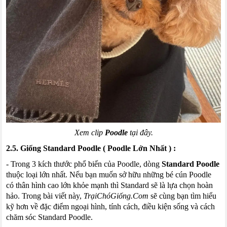
Xem clip
Poodle
tại đây.
2.5. Giống
Standard
Poodle
(
Poodle
Lớn Nhất
) :
- Trong 3 kích thước phổ biến của
Poodle
, dòng
Standard
Poodle
thuộc loại lớn nhất. Nếu bạn muốn sở hữu những bé
cún
Poodle
có thân hình cao lớn khỏe mạnh thì
Standard
sẽ là lựa chọn hoàn
hảo. Trong bài viết này,
TrạiChóGiống
.
Com
sẽ cùng bạn tìm hiểu
kỹ hơn về đặc điểm ngoại hình, tính cách, điều kiện sống và cách
chăm sóc
Standard
Poodle
.