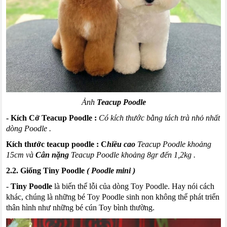
Ảnh
Teacup
Poodle
- Kích
Cở
Teacup
Poodle
:
Có kích thước bằng tách trà nhỏ nhất
dòng
Poodle
.
Kích thước
t
eacup
poodle
:
C
hiều
cao
Teacup
Poodle
khoảng
15cm và
Cân nặng
Teacup
Poodle
khoảng 8gr đến 1
,
2kg .
2.2. Giống
Tiny
Poodle
(
Poodle
mini
)
-
Tiny
Poodle
là biến thể lỗi của dòng
Toy
Poodle
. Hay nói cách
khác, chúng là những bé
Toy
Poodle
sinh non không thể phát triển
thân hình như những bé
cún
Toy
bình thường.