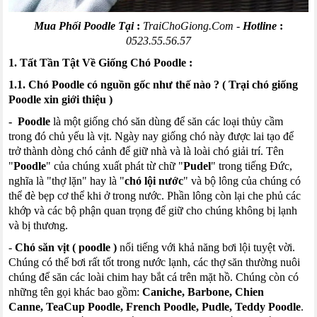
Mua Phối
Poodle
Tại
:
TraiChoGiong
.
Com
-
Hotline
:
0523.55.56.57
1. Tất Tần Tật Về Giống Chó
Poodle
:
1.1. Chó
Poodle
có nguồn gốc như thế nào
? (
Trại chó giống
Poodle
xin giới thiệu )
-
Poodle
là một giống chó săn dùng để săn các loại thủy cầm
trong đó chủ yếu là vịt. Ngày nay giống chó này được lai tạo để
trở thành dòng chó cảnh để giữ nhà và là loài chó giải trí
.
Tên
"
Poodle
" của chúng xuất phát từ chữ "
Pudel
" trong tiếng Đức,
nghĩa là "thợ lặn" hay là "
chó lội nước
" và bộ lông của chúng có
thể đè bẹp cơ thể khi ở trong nước. Phần lông còn lại che phủ các
khớp và các bộ phận quan trọng để giữ cho chúng không bị lạnh
và bị thương.
-
Chó săn vịt
(
poodle
)
nổi tiếng với khả năng bơi lội tuyệt vời
.
Chúng có thể bơi rất tốt trong nước lạnh, các thợ săn thường nuôi
chúng để săn các loài chim hay bắt cá trên mặt hồ. Chúng còn có
những tên gọi khác bao gồm:
Caniche
,
Barbone
,
Chien
Canne
,
Tea
Cup
Poodle
,
French
Poodle
,
Pudle
,
Teddy
Poodle
.