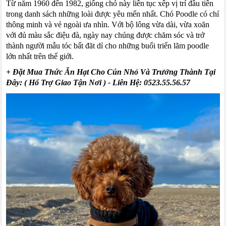
Từ năm 1960 đến 1982, giống chó này liên tục xếp vị trí đầu tiên
trong danh sách những loài được yêu mến nhất. Chó
Poodle
có chí
thông minh và vẻ ngoài ưa nhìn. Với bộ lông vừa dài, vừa xoăn
với đủ màu sắc điệu đà, ngày nay chúng được chăm sóc và trở
thành người mẫu tóc bất
đăt
dỉ cho những buổi
triển lãm
poodle
lớn nhất trên thế giới.
+ Đặt Mua Thức Ăn Hạt Cho Cún Nhỏ Và Trưởng Thành Tại
Đây: ( Hổ Trợ Giao Tận Nơi )
- Liên Hệ:
0523.55.56.57