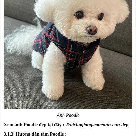
Ảnh
Poodle
Xem ảnh Poodle đẹp tại đây
:
Traichogiong.com/anh-cun-dep
3.1.3. Hướng dẫn tắm
Poodle
: