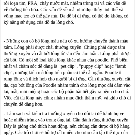
rối loạn tim, PRA, chảy nước mắt, nhiễm trùng tai và các vấn đề
về đường tiêu hóa. Các vấn đề về mắt như đục thủy tinh thể và
võng mạc teo có thể gây mù. Da dễ bị dị ứng, có thể do không có
kỹ năng sử dụng của đồ tỉa lông chó.
- Những con có bộ lông màu nâu có xu hướng chuyển thành màu
xám. Lông phải được chải thường xuyên. Chúng phải được tắm
thường xuyên
và cắt
bớt lông từ sáu đến tám tuần. Lông phải được
cắt bớt. Có một số loại kiểu lông khác nhau của
poodle
. Phổ biến
nhất và chăm sóc dễ dàng là "
pet
clip
", "
puppy
clip
" hoặc "
lamb
clip
", những kiểu mà lông trên phần cơ thể cắt ngắn.
Poodle
ít
rụng
lông và thích hợp cho người bị dị ứng. Cần thường xuyên cắt
tỉa, cạo bớt lông của
Poodle
nhằm tránh cho lông mọc dài đâm vào
tai, mắt, mũi miệng hoặc các bộ phận bài tiết gây ra bệnh cho chó.
Việc cắt tỉa lông này cũng nhằm mục đích thẩm mỹ, và giúp chó di
chuyển dễ dàng hơn.
- Làm sạch và kiểm tra thường xuyên cho
đôi tai
để tránh bọ ve
hoặc nhiễm trùng vào trong ống tai. Cần đánh răng thường xuyên.
Đây là giống chó thích hoạt động, nên chúng cần được đi bộ hàng
ngày. Các trò chơi sẽ hỗ trợ rất nhiều cho nhu cầu tập thể dục của