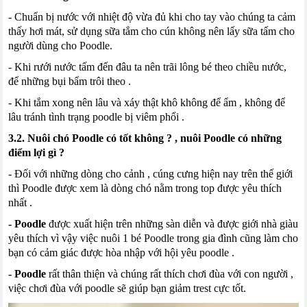
- Chuẩn bị nước với nhiệt độ vừa đủ khi cho tay vào chúng ta cảm
thấy hơi mát, sử dụng sữa tắm cho
cún
không nên lấy sữa tấm cho
người dùng cho
Poodle
.
- Khi rưới nước tấm đến đâu ta nên
trãi
lông bé theo chiều nước,
để những bụi bẩm trôi theo .
- Khi tắm xong nên lâu và xáy thật khô không để ẩm
,
không để
lâu tránh tình trạng
poodle
bị viêm phổi .
3.2. Nuôi chó
Poodle
có tốt không
? ,
nuôi
Poodle
có những
điểm lợi gì ?
- Đối với những dòng cho cảnh
,
cúng
cưng hiện nay trên thế giới
thì
Poodle
được xem là dòng chó nằm trong
top
được yêu thích
nhất .
-
Poodle
được xuất hiện trên những sàn diễn và được giới nhà giàu
yêu thích vì vậy việc nuôi 1 bé
Poodle
trong gia đình cũng làm cho
bạn có cảm giác được hòa nhập với hội yêu
poodle
.
-
Poodle
rất thân thiện và chúng rất thích chơi đùa với con người
,
việc chơi đùa với
poodle
sẽ giúp bạn giảm
trest
cực tốt.