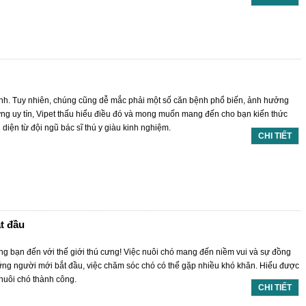
ình. Tuy nhiên, chúng cũng dễ mắc phải một số căn bệnh phổ biến, ảnh hưởng
ng uy tín, Vipet thấu hiểu điều đó và mong muốn mang đến cho bạn kiến thức
iện từ đội ngũ bác sĩ thú y giàu kinh nghiệm.
CHI TIẾT
t đầu
 bạn đến với thế giới thú cưng! Việc nuôi chó mang đến niềm vui và sự đồng
hững người mới bắt đầu, việc chăm sóc chó có thể gặp nhiều khó khăn. Hiểu được
 nuôi chó thành công.
CHI TIẾT