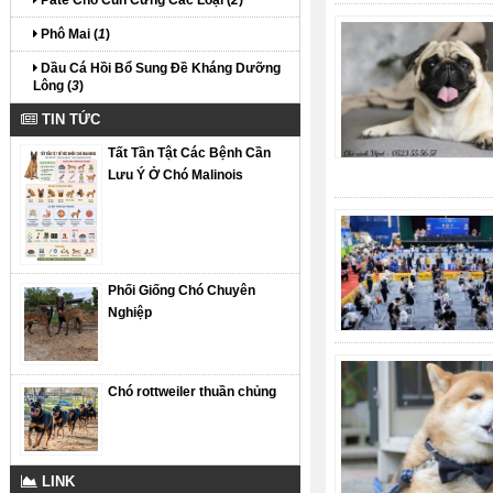
Phô Mai (
1
)
Dầu Cá Hồi Bổ Sung Đề Kháng Dưỡng
Lông (
3
)
TIN TỨC
Tất Tần Tật Các Bệnh Cần
Lưu Ý Ở Chó Malinois
Phối Giống Chó Chuyên
Nghiệp
Chó rottweiler thuần chủng
LINK