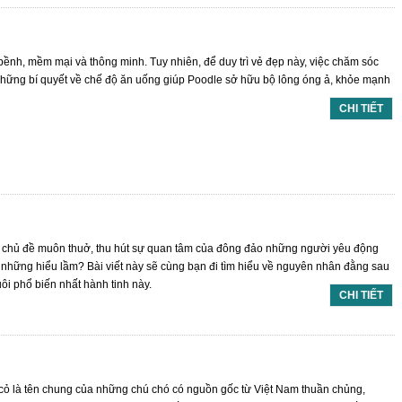
 bềnh, mềm mại và thông minh. Tuy nhiên, để duy trì vẻ đẹp này, việc chăm sóc
ẻ những bí quyết về chế độ ăn uống giúp Poodle sở hữu bộ lông óng ả, khỏe mạnh
CHI TIẾT
nh chủ đề muôn thuở, thu hút sự quan tâm của đông đảo những người yêu động
o những hiểu lầm? Bài viết này sẽ cùng bạn đi tìm hiểu về nguyên nhân đằng sau
uôi phổ biến nhất hành tinh này.
CHI TIẾT
ó cỏ là tên chung của những chú chó có nguồn gốc từ Việt Nam thuần chủng,