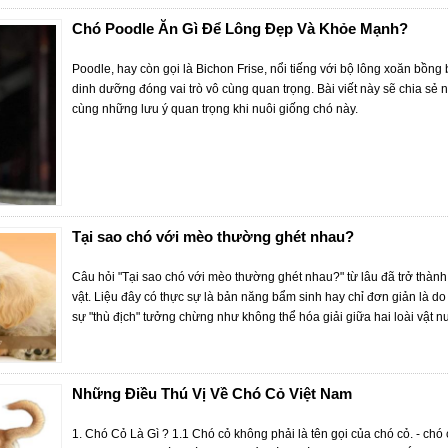
Chó Poodle Ăn Gì Để Lông Đẹp Và Khỏe Mạnh?
Poodle, hay còn gọi là Bichon Frise, nổi tiếng với bộ lông xoăn bồng
dinh dưỡng đóng vai trò vô cùng quan trọng. Bài viết này sẽ chia s
cùng những lưu ý quan trọng khi nuôi giống chó này.
Tại sao chó với mèo thường ghét nhau?
Câu hỏi "Tại sao chó với mèo thường ghét nhau?" từ lâu đã trở thà
vật. Liệu đây có thực sự là bản năng bẩm sinh hay chỉ đơn giản là d
sự "thù địch" tưởng chừng như không thể hóa giải giữa hai loài vật n
Những Điều Thú Vị Về Chó Cỏ Việt Nam
1. Chó Cỏ Là Gì ? 1.1 Chó cỏ không phải là tên gọi của chó cỏ. - ch