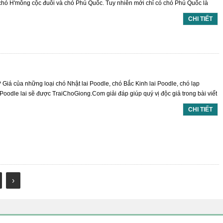
 chó H'mông cộc đuôi và chó Phú Quốc. Tuy nhiên mới chỉ có chó Phú Quốc là
CHI TIẾT
? Giá của những loại chó Nhật lai Poodle, chó Bắc Kinh lai Poodle, chó lạp
oodle lai sẽ được TraiChoGiong.Com giải đáp giúp quý vị độc giả trong bài viết
CHI TIẾT
›