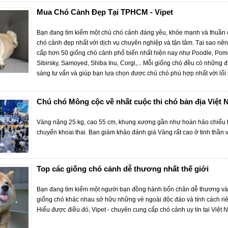
Mua Chó Cảnh Đẹp Tại TPHCM - Vipet
Bạn đang tìm kiếm một chú chó cảnh đáng yêu, khỏe mạnh và thuần c
chó cảnh đẹp nhất với dịch vụ chuyên nghiệp và tận tâm. Tại sao nên
cấp hơn 50 giống chó cảnh phổ biến nhất hiện nay như Poodle, Pomer
Sibirsky, Samoyed, Shiba Inu, Corgi,... Mỗi giống chó đều có những đ
sàng tư vấn và giúp bạn lựa chọn được chú chó phù hợp nhất với lối 
Chú chó Mông cộc về nhất cuộc thi chó bản địa Việt
Vàng nặng 25 kg, cao 55 cm, khung xương gần như hoàn hảo chiếu the
chuyển khoai thai. Ban giám khảo đánh giá Vàng rất cao ở tinh thần v
Top các giống chó cảnh dễ thương nhất thế giới
Bạn đang tìm kiếm một người bạn đồng hành bốn chân dễ thương và
giống chó khác nhau sở hữu những vẻ ngoài độc đáo và tính cách riên
Hiểu được điều đó, Vipet - chuyên cung cấp chó cảnh uy tín tại Việt 