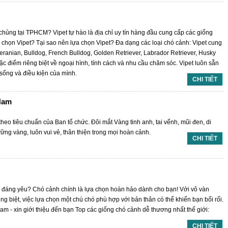
hủng tại TPHCM? Vipet tự hào là địa chỉ uy tín hàng đầu cung cấp các giống
 chọn Vipet? Tại sao nên lựa chọn Vipet? Đa dạng các loại chó cảnh: Vipet cung
anian, Bulldog, French Bulldog, Golden Retriever, Labrador Retriever, Husky
ặc điểm riêng biệt về ngoại hình, tính cách và nhu cầu chăm sóc. Vipet luôn sẵn
sống và điều kiện của mình.
CHI TIẾT
 Nam
o tiêu chuẩn của Ban tổ chức. Đôi mắt Vàng tinh anh, tai vểnh, mũi đen, di
ững vàng, luôn vui vẻ, thân thiện trong mọi hoàn cảnh.
CHI TIẾT
 đáng yêu? Chó cảnh chính là lựa chọn hoàn hảo dành cho bạn! Với vô vàn
g biệt, việc lựa chọn một chú chó phù hợp với bản thân có thể khiến bạn bối rối.
Nam - xin giới thiệu đến bạn Top các giống chó cảnh dễ thương nhất thế giới:
CHI TIẾT