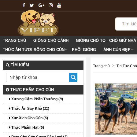
TRANG CHỦ
GIỐNG CHÓ CẢNH
GIỐNG CHÓ TO - CHÓ GIỮ NHÀ
THỨC ĂN TƯƠI SỐNG CHO CÚN
PHỐI GIỐNG
ẢNH CÚN ĐẸP
TÌM KIẾM
Trang chủ
Tin Tức Ch
THỰC PHẨM CHO CÚN
Xương Gặm Phần Thưởng (
8
)
Thức Ăn Sấy Khô (
11
)
Xúc Xích Cho Cún (
6
)
Thực Phẩm Hạt (
5
)
Pate Cho Cún Cưng Các Loại (
2
)