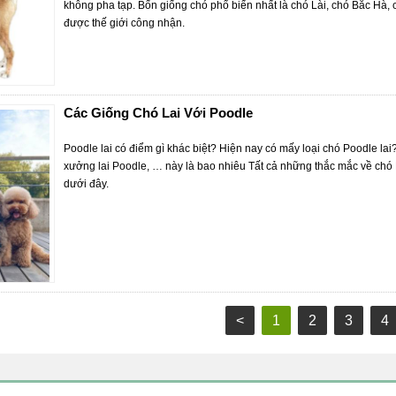
không pha tạp. Bốn giống chó phổ biến nhất là chó Lài, chó Bắc Hà,
được thế giới công nhận.
Các Giống Chó Lai Với Poodle
Poodle lai có điểm gì khác biệt? Hiện nay có mấy loại chó Poodle lai
xưởng lai Poodle, … này là bao nhiêu Tất cả những thắc mắc về chó P
dưới đây.
<
1
2
3
4