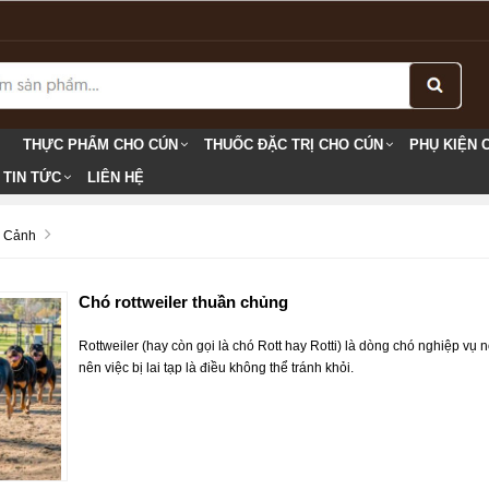
THỰC PHẨM CHO CÚN
THUỐC ĐẶC TRỊ CHO CÚN
PHỤ KIỆN 
TIN TỨC
LIÊN HỆ
ó Cảnh
Chó rottweiler thuần chủng
Rottweiler (hay còn gọi là chó Rott hay Rotti) là dòng chó nghiệp v
nên việc bị lai tạp là điều không thể tránh khỏi.