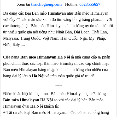
Xem tại
traichogiong.com
- Hotline:
0523555657
Đa dạng các loại Bán mèo Himalayan như Bán mèo Himalayan
với đầy đủ các màu sắc xanh đỏ tím vàng hồng trắng phấn...... với
các thương hiệu Bán mèo Himalayan chính hãng uy tín tốt nhất tới
từ nhiều quốc gia nổi tiếng như Nhật Bản, Đài Loan, Thái Lan,
Malyasia, Trung Quốc, Việt Nam, Hàn Quốc, Nga, Mỹ, Pháp,
Đức, Italy.....
Cửa hàng
Bán mèo Himalayan Hà Nội
là nhà cung cấp & phân
phối chính thức các loại Bán mèo Himalayan cao cấp chính hiệu,
Bán mèo Himalayan hàng nhập khẩu chính hãng cho nhiều cửa
hàng đại lý lớn ở
Hà Nội
và trên toàn quốc giá rẻ ưu đãi.
-----
Điểm khác biệt khi bạn mua Bán mèo Himalayan tại cửa hàng
Bán mèo Himalayan Hà Nội
so với các đại lý bán Bán mèo
Himalayan ở tại
Hà Nội
khách là:
+ Tất cả các loại Bán mèo Himalayan.... đều có tem chống hàng