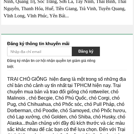
Ninh, Quảng Trị, Sóc Trăng, Sơn La, Tây Ninh, Thái Bình, Thái
Nguyên, Thanh Hóa, Huế, Tiền Giang, Trà Vinh, Tuyên Quang,
Vĩnh Long, Vĩnh Phúc, Yên Bái...
Đăng ký thông tin khuyến mãi
Đăng ký
Đăng ký nhận tin cơ hội nhận quyền lợi giảm giá riêng
biệt.
TRẠI CHÓ GIỐNG hiện đang là một trong số những địa
chỉ bán chó cảnh uy tín nhất tại TPHCM hiện nay.
Trại
chuyên mua bán và trao đổi giống chó rottweiler, chó
Malinois , chó Becgie, Chó Phú Quốc, chó Corgi, chó
Pug, chó Chihuahua, chó Phốc sóc, chó Pull Pháp, chó
Dorberman, chó Poodle, chó Samoyed, chó Phốc hươu,
chó Lạp xưởng, chó Golden, chó Shiba,
chó Husky, chó
Alaska...
thuần chủng với đầy đủ kích thước và các màu
sắc khác nhau để các bạn có thể lựa chọn. Đến với Trại