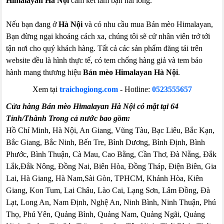
Himalayan Hà Nội
cam kết làm bạn hài lòng.
Nếu bạn đang ở
Hà Nội
và có nhu cầu mua Bán mèo Himalayan,
Bạn đừng ngại khoảng cách xa, chúng tôi sẽ cử nhân viên trở tới
tận nơi cho quý khách hàng. Tất cả các sản phẩm đăng tải trên
website đều là hình thực tế, có tem chống hàng giả và tem bảo
hành mang thương hiệu
Bán mèo Himalayan Hà Nội
.
Xem tại
traichogiong.com
- Hotline:
0523555657
Cửa hàng Bán mèo Himalayan Hà Nội có mặt tại 64
Tỉnh/Thành Trong cả nước bao gồm:
Hồ Chí Minh, Hà Nội, An Giang, Vũng Tàu, Bạc Liêu, Bắc Kạn,
Bắc Giang, Bắc Ninh, Bến Tre, Bình Dương, Bình Định, Bình
Phước, Bình Thuận, Cà Mau, Cao Bằng, Cần Thơ, Đà Nẵng, Đắk
Lắk,Đắk Nông, Đồng Nai, Biên Hòa, Đồng Tháp, Điện Biên, Gia
Lai, Hà Giang, Hà Nam,Sài Gòn, TPHCM, Khánh Hòa, Kiên
Giang, Kon Tum, Lai Châu, Lào Cai, Lạng Sơn, Lâm Đồng, Đà
Lạt, Long An, Nam Định, Nghệ An, Ninh Bình, Ninh Thuận, Phú
Thọ, Phú Yên, Quảng Bình, Quảng Nam, Quảng Ngãi, Quảng