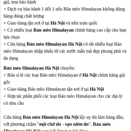
giả, tem bảo hành
+ Dịch vụ bảo hành 1 đổi 1 nếu Bán mèo Himalayan không đúng
hàng đúng chất lượng
+ Giao hàng tận nơi ở tại
Hà Nội
và trên toàn quốc
+ Có nhiều loại
Bán mèo Himalayan
chính hãng cao cấp cho bạn
lựa chọn
+ Cửa hàng
Bán mèo Himalayan Hà Nội
có rất nhiều loại Bán
mèo Himalayan nhập khẩu từ các nước mẫu mã đẹp phong phú và
đa dạng
Bán mèo Himalayan Hà Nội
chuyên:
+ Bán sỉ lẻ các loại Bán mèo Himalayan ở
Hà Nội
chính hãng giá
gốc
+ Giao hàng Bán mèo Himalayan tận nơi ở tại
Hà Nội
+ Hợp tác phân phối các loại Bán mèo Himalayan cho các đại lý
có nhu cầu
Cửa hàng
Bán mèo Himalayan Hà Nội
lấy uy tín làm hàng đầu,
với phương châm "
một chữ tín - vạn niềm tin
",
Bán mèo