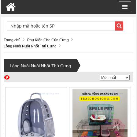
Toggl
navig
TÌM KIẾM
Trang chủ
Phụ Kiện Cho Cún Cưng
Lồng Nuôi Nuôi Nhốt Thú Cưng
Lòng Nuôi Nuôi Nhốt Thú Cưng
9