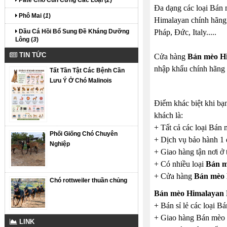
Đa dạng các loại Bán 
Phô Mai (
1
)
Himalayan chính hãng 
Dầu Cá Hồi Bổ Sung Đề Kháng Dưỡng
Pháp, Đức, Italy.....
Lông (
3
)
TIN TỨC
Cửa hàng
Bán mèo H
nhập khẩu chính hãng 
Tất Tần Tật Các Bệnh Cần
Lưu Ý Ở Chó Malinois
Điểm khác biệt khi b
khách là:
+ Tất cả các loại Bán
Phối Giống Chó Chuyên
+ Dịch vụ bảo hành 1
Nghiệp
+ Giao hàng tận nơi ở 
+ Có nhiều loại
Bán m
+ Cửa hàng
Bán mèo 
Chó rottweiler thuần chủng
Bán mèo Himalayan
+ Bán sỉ lẻ các loại 
+ Giao hàng Bán mèo H
LINK