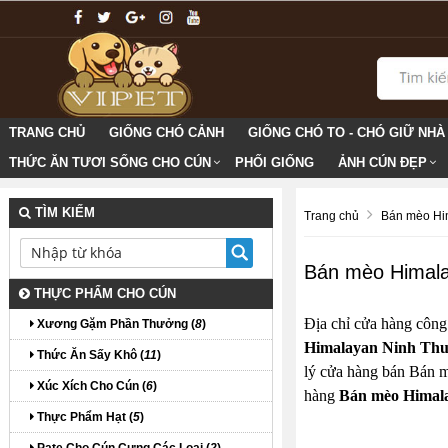
TRANG CHỦ
GIỐNG CHÓ CẢNH
GIỐNG CHÓ TO - CHÓ GIỮ NHÀ
THỨC ĂN TƯƠI SỐNG CHO CÚN
PHỐI GIỐNG
ẢNH CÚN ĐẸP
TÌM KIẾM
Trang chủ
Bán mèo Hi
Bán mèo Himala
THỰC PHẨM CHO CÚN
Địa chỉ cửa hàng công
Xương Gặm Phần Thưởng (
8
)
Himalayan Ninh Th
Thức Ăn Sấy Khô (
11
)
lý cửa hàng bán Bán m
Xúc Xích Cho Cún (
6
)
hàng
Bán mèo Himal
Thực Phẩm Hạt (
5
)
Pate Cho Cún Cưng Các Loại (
2
)