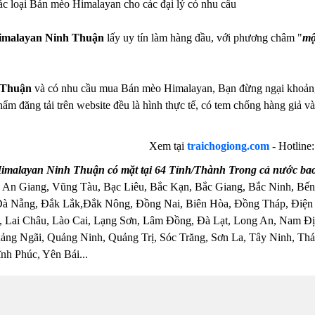
ác loại Bán mèo Himalayan cho các đại lý có nhu cầu
imalayan Ninh Thuận
lấy uy tín làm hàng đầu, với phương châm "
mộ
 Thuận
và có nhu cầu mua Bán mèo Himalayan, Bạn đừng ngại khoảng cá
hẩm đăng tải trên website đều là hình thực tế, có tem chống hàng giả
Xem tại
traichogiong.com
- Hotline
malayan Ninh Thuận có mặt tại 64 Tỉnh/Thành Trong cả nước ba
 An Giang, Vũng Tàu, Bạc Liêu, Bắc Kạn, Bắc Giang, Bắc Ninh, Bến
Đà Nẵng, Đắk Lắk,Đắk Nông, Đồng Nai, Biên Hòa, Đồng Tháp, Điện
 Lai Châu, Lào Cai, Lạng Sơn, Lâm Đồng, Đà Lạt, Long An, Nam Đị
ng Ngãi, Quảng Ninh, Quảng Trị, Sóc Trăng, Sơn La, Tây Ninh, Thái
nh Phúc, Yên Bái...