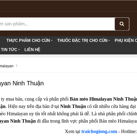
THỰC PHẨM CHO CÚN
THUỐC ĐẶC TRỊ CHO CÚN
PHỤ KIỆN 
TIN TỨC
LIÊN HỆ
malayan
yan Ninh Thuận
 ty mua bán, cung cấp và phân phối
Bán mèo Himalayan Ninh Thuậ
uận
. Hiện nay trên địa bàn ở tại
Ninh Thuận
có rất nhiều cửa hàng đại
èo Himalayan uy tín tốt nhất không phải là dễ. Là nhà phân phối chí
ayan Ninh Thuận
đi đầu trong lĩnh vực phân phối Bán mèo Himalaya
Xem tại
traichogiong.com
- Hotline