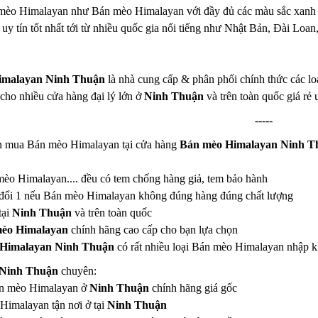
mèo Himalayan như Bán mèo Himalayan với đầy đủ các màu sắc xanh đỏ
uy tín tốt nhất tới từ nhiều quốc gia nổi tiếng như Nhật Bản, Đài Lo
imalayan Ninh Thuận
là nhà cung cấp & phân phối chính thức các 
cho nhiều cửa hàng đại lý lớn ở
Ninh Thuận
và trên toàn quốc giá rẻ 
-----
ạn mua Bán mèo Himalayan tại cửa hàng
Bán mèo Himalayan Ninh T
 mèo Himalayan.... đều có tem chống hàng giả, tem bảo hành
 đổi 1 nếu Bán mèo Himalayan không đúng hàng đúng chất lượng
tại
Ninh Thuận
và trên toàn quốc
èo Himalayan
chính hãng cao cấp cho bạn lựa chọn
Himalayan Ninh Thuận
có rất nhiều loại Bán mèo Himalayan nhập 
 Ninh Thuận
chuyên:
Bán mèo Himalayan ở
Ninh Thuận
chính hãng giá gốc
imalayan tận nơi ở tại
Ninh Thuận