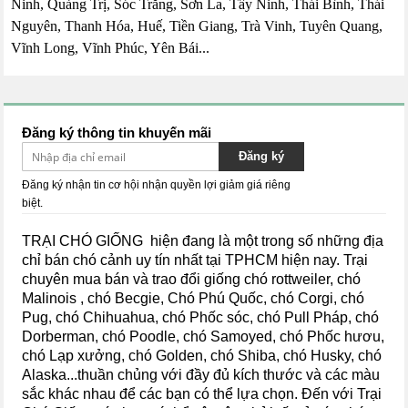
Ninh, Quảng Trị, Sóc Trăng, Sơn La, Tây Ninh, Thái Bình, Thái
Nguyên, Thanh Hóa, Huế, Tiền Giang, Trà Vinh, Tuyên Quang,
Vĩnh Long, Vĩnh Phúc, Yên Bái...
Đăng ký thông tin khuyến mãi
Đăng ký
Đăng ký nhận tin cơ hội nhận quyền lợi giảm giá riêng
biệt.
TRẠI CHÓ GIỐNG hiện đang là một trong số những địa
chỉ bán chó cảnh uy tín nhất tại TPHCM hiện nay.
Trại
chuyên mua bán và trao đổi giống chó rottweiler, chó
Malinois , chó Becgie, Chó Phú Quốc, chó Corgi, chó
Pug, chó Chihuahua, chó Phốc sóc, chó Pull Pháp, chó
Dorberman, chó Poodle, chó Samoyed, chó Phốc hươu,
chó Lạp xưởng, chó Golden, chó Shiba,
chó Husky, chó
Alaska...
thuần chủng với đầy đủ kích thước và các màu
sắc khác nhau để các bạn có thể lựa chọn. Đến với Trại