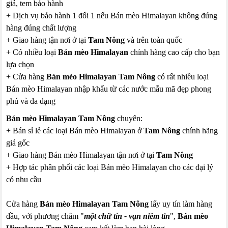
giả, tem bảo hành
+ Dịch vụ bảo hành 1 đổi 1 nếu Bán mèo Himalayan không đúng
hàng đúng chất lượng
+ Giao hàng tận nơi ở tại
Tam Nông
và trên toàn quốc
+ Có nhiều loại
Bán mèo Himalayan
chính hãng cao cấp cho bạn
lựa chọn
+ Cửa hàng
Bán mèo Himalayan Tam Nông
có rất nhiều loại
Bán mèo Himalayan nhập khẩu từ các nước mẫu mã đẹp phong
phú và đa dạng
Bán mèo Himalayan Tam Nông
chuyên:
+ Bán sỉ lẻ các loại Bán mèo Himalayan ở
Tam Nông
chính hãng
giá gốc
+ Giao hàng Bán mèo Himalayan tận nơi ở tại
Tam Nông
+ Hợp tác phân phối các loại Bán mèo Himalayan cho các đại lý
có nhu cầu
Cửa hàng
Bán mèo Himalayan Tam Nông
lấy uy tín làm hàng
đầu, với phương châm "
một chữ tín - vạn niềm tin
",
Bán mèo