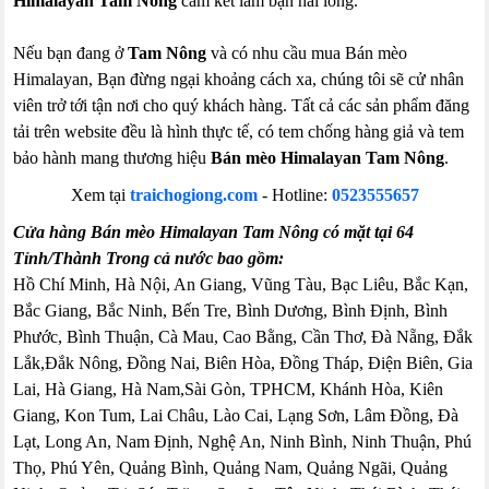
Himalayan Tam Nông
cam kết làm bạn hài lòng.
Nếu bạn đang ở
Tam Nông
và có nhu cầu mua Bán mèo
Himalayan, Bạn đừng ngại khoảng cách xa, chúng tôi sẽ cử nhân
viên trở tới tận nơi cho quý khách hàng. Tất cả các sản phẩm đăng
tải trên website đều là hình thực tế, có tem chống hàng giả và tem
bảo hành mang thương hiệu
Bán mèo Himalayan Tam Nông
.
Xem tại
traichogiong.com
- Hotline:
0523555657
Cửa hàng Bán mèo Himalayan Tam Nông có mặt tại 64
Tỉnh/Thành Trong cả nước bao gồm:
Hồ Chí Minh, Hà Nội, An Giang, Vũng Tàu, Bạc Liêu, Bắc Kạn,
Bắc Giang, Bắc Ninh, Bến Tre, Bình Dương, Bình Định, Bình
Phước, Bình Thuận, Cà Mau, Cao Bằng, Cần Thơ, Đà Nẵng, Đắk
Lắk,Đắk Nông, Đồng Nai, Biên Hòa, Đồng Tháp, Điện Biên, Gia
Lai, Hà Giang, Hà Nam,Sài Gòn, TPHCM, Khánh Hòa, Kiên
Giang, Kon Tum, Lai Châu, Lào Cai, Lạng Sơn, Lâm Đồng, Đà
Lạt, Long An, Nam Định, Nghệ An, Ninh Bình, Ninh Thuận, Phú
Thọ, Phú Yên, Quảng Bình, Quảng Nam, Quảng Ngãi, Quảng