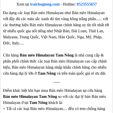
Xem tại
traichogiong.com
- Hotline:
0523555657
Đa dạng các loại Bán mèo Himalayan như Bán mèo Himalayan
với đầy đủ các màu sắc xanh đỏ tím vàng hồng trắng phấn...... với
các thương hiệu Bán mèo Himalayan chính hãng uy tín tốt nhất tới
từ nhiều quốc gia nổi tiếng như Nhật Bản, Đài Loan, Thái Lan,
Malyasia, Trung Quốc, Việt Nam, Hàn Quốc, Nga, Mỹ, Pháp,
Đức, Italy.....
Cửa hàng
Bán mèo Himalayan Tam Nông
là nhà cung cấp &
phân phối chính thức các loại Bán mèo Himalayan cao cấp chính
hiệu, Bán mèo Himalayan hàng nhập khẩu chính hãng cho nhiều
cửa hàng đại lý lớn ở
Tam Nông
và trên toàn quốc giá rẻ ưu đãi.
-----
Điểm khác biệt khi bạn mua Bán mèo Himalayan tại cửa hàng
Bán mèo Himalayan Tam Nông
so với các đại lý bán Bán mèo
Himalayan ở tại
Tam Nông
khách là:
+ Tất cả các loại Bán mèo Himalayan.... đều có tem chống hàng