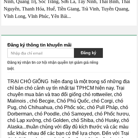
Ninh, Quảng Trị, Sóc Trăng, Sơn La, Tây Ninh, Thái Bình, Thái
Nguyên, Thanh Hóa, Huế, Tiền Giang, Trà Vinh, Tuyên Quang,
Vĩnh Long, Vĩnh Phúc, Yên Bái...
Đăng ký thông tin khuyến mãi
Đăng ký
Đăng ký nhận tin cơ hội nhận quyền lợi giảm giá riêng
biệt.
TRẠI CHÓ GIỐNG hiện đang là một trong số những địa
chỉ bán chó cảnh uy tín nhất tại TPHCM hiện nay.
Trại
chuyên mua bán và trao đổi giống chó rottweiler, chó
Malinois , chó Becgie, Chó Phú Quốc, chó Corgi, chó
Pug, chó Chihuahua, chó Phốc sóc, chó Pull Pháp, chó
Dorberman, chó Poodle, chó Samoyed, chó Phốc hươu,
chó Lạp xưởng, chó Golden, chó Shiba,
chó Husky, chó
Alaska...
thuần chủng với đầy đủ kích thước và các màu
sắc khác nhau để các bạn có thể lựa chọn. Đến với Trại