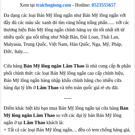
Xem tại
traichogiong.com
- Hotline:
0523555657
Đa dạng các loại Bán Mỹ lông ngắn như Bán Mỹ lông ngắn với
đầy đủ các màu sắc xanh đỏ tím vàng hồng trắng phấn...... với các
thương hiệu Bán Mỹ lông ngắn chính hãng uy tín tốt nhất tới từ
nhiều quốc gia nổi tiếng như Nhật Bản, Đài Loan, Thái Lan,
Malyasia, Trung Quốc, Việt Nam, Hàn Quốc, Nga, Mỹ, Pháp,
Đức, Italy.....
Cửa hàng
Bán Mỹ lông ngắn Lâm Thao
là nhà cung cấp & phân
phối chính thức các loại Bán Mỹ lông ngắn cao cấp chính hiệu,
Bán Mỹ lông ngắn hàng nhập khẩu chính hãng cho nhiều cửa
hàng đại lý lớn ở
Lâm Thao
và trên toàn quốc giá rẻ ưu đãi.
-----
Điểm khác biệt khi bạn mua Bán Mỹ lông ngắn tại cửa hàng
Bán
Mỹ lông ngắn Lâm Thao
so với các đại lý bán Bán Mỹ lông
ngắn ở tại
Lâm Thao
khách là:
+ Tất cả các loại Bán Mỹ lông ngắn.... đều có tem chống hàng giả,