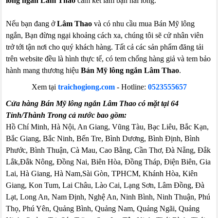
lông ngắn Lâm Thao
cam kết làm bạn hài lòng.
Nếu bạn đang ở
Lâm Thao
và có nhu cầu mua Bán Mỹ lông
ngắn, Bạn đừng ngại khoảng cách xa, chúng tôi sẽ cử nhân viên
trở tới tận nơi cho quý khách hàng. Tất cả các sản phẩm đăng tải
trên website đều là hình thực tế, có tem chống hàng giả và tem bảo
hành mang thương hiệu
Bán Mỹ lông ngắn Lâm Thao
.
Xem tại
traichogiong.com
- Hotline:
0523555657
Cửa hàng Bán Mỹ lông ngắn Lâm Thao có mặt tại 64
Tỉnh/Thành Trong cả nước bao gồm:
Hồ Chí Minh, Hà Nội, An Giang, Vũng Tàu, Bạc Liêu, Bắc Kạn,
Bắc Giang, Bắc Ninh, Bến Tre, Bình Dương, Bình Định, Bình
Phước, Bình Thuận, Cà Mau, Cao Bằng, Cần Thơ, Đà Nẵng, Đắk
Lắk,Đắk Nông, Đồng Nai, Biên Hòa, Đồng Tháp, Điện Biên, Gia
Lai, Hà Giang, Hà Nam,Sài Gòn, TPHCM, Khánh Hòa, Kiên
Giang, Kon Tum, Lai Châu, Lào Cai, Lạng Sơn, Lâm Đồng, Đà
Lạt, Long An, Nam Định, Nghệ An, Ninh Bình, Ninh Thuận, Phú
Thọ, Phú Yên, Quảng Bình, Quảng Nam, Quảng Ngãi, Quảng