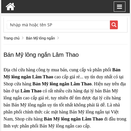
Toggl
navig
TÌM KIẾM
Trang chủ
Bán Mỹ lông ngắn
Bán Mỹ lông ngắn Lâm Thao
Địa chỉ cửa hàng công ty mua bán, cung cấp và phân phối
Bán
Mỹ lông ngắn Lâm Thao
cao cấp giá rẻ... uy tín duy nhất có tại
Shop cửa hàng
Bán Mỹ lông ngắn Lâm Thao
. Hiện nay trên địa
bàn ở tại
Lâm Thao
có rất nhiều cửa hàng đại lý bán Bán Mỹ
lông ngắn cao cấp giá rẻ, tuy nhiên để tìm được đại lý cửa hàng
bán Bán Mỹ lông ngắn uy tín tốt nhất không phải là dễ. Là nhà
phân phối chính thức các mặt hàng Bán Mỹ lông ngắn tại Việt
Nam, Shop cửa hàng
Bán Mỹ lông ngắn Lâm Thao
đi đầu trong
lĩnh vực phân phối Bán Mỹ lông ngắn cao cấp.