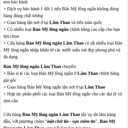
tem bảo hành
+ Dịch vụ bảo hành 1 đổi 1 nếu Bán Mỹ lông ngắn không đúng
hàng đúng chất lượng
+ Giao hàng tận nơi ở tại
Lâm Thao
và trên toàn quốc
+ Có nhiều loại
Bán Mỹ lông ngắn
chính hãng cao cấp cho bạn
lựa chọn
+ Cửa hàng
Bán Mỹ lông ngắn Lâm Thao
có rất nhiều loại Bán
Mỹ lông ngắn nhập khẩu từ các nước mẫu mã đẹp phong phú và
đa dạng
Bán Mỹ lông ngắn Lâm Thao
chuyên:
+ Bán sỉ lẻ các loại Bán Mỹ lông ngắn ở
Lâm Thao
chính hãng
giá gốc
+ Giao hàng Bán Mỹ lông ngắn tận nơi ở tại
Lâm Thao
+ Hợp tác phân phối các loại Bán Mỹ lông ngắn cho các đại lý có
nhu cầu
Cửa hàng
Bán Mỹ lông ngắn Lâm Thao
lấy uy tín làm hàng
đầu, với phương châm "
một chữ tín - vạn niềm tin
",
Bán Mỹ