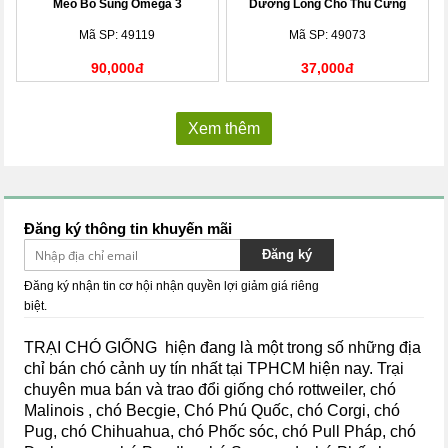
Mèo Bổ Sung Omega 3
Dưỡng Lông Cho Thú Cưng
Mã SP: 49119
Mã SP: 49073
90,000đ
37,000đ
Xem thêm
Đăng ký thông tin khuyến mãi
Đăng ký
Đăng ký nhận tin cơ hội nhận quyền lợi giảm giá riêng
biệt.
TRẠI CHÓ GIỐNG hiện đang là một trong số những địa
chỉ bán chó cảnh uy tín nhất tại TPHCM hiện nay.
Trại
chuyên mua bán và trao đổi giống chó rottweiler, chó
Malinois , chó Becgie, Chó Phú Quốc, chó Corgi, chó
Pug, chó Chihuahua, chó Phốc sóc, chó Pull Pháp, chó