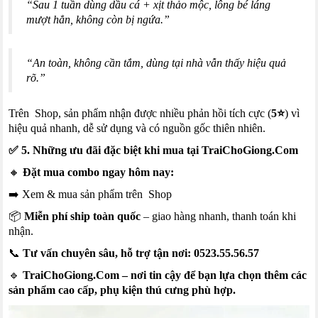
“Sau 1 tuần dùng dầu cá + xịt thảo mộc, lông bé láng
mượt hẳn, không còn bị ngứa.”
“An toàn, không cần tắm, dùng tại nhà vẫn thấy hiệu quả
rõ.”
Trên Shop, sản phẩm nhận được nhiều phản hồi tích cực (
5⭐
) vì
hiệu quả nhanh, dễ sử dụng và có nguồn gốc thiên nhiên.
✅ 5. Những ưu đãi đặc biệt khi mua tại
TraiChoGiong.Com
🔸
Đặt mua combo ngay hôm nay:
➡️
Xem & mua sản phẩm trên Shop
📦
Miễn phí ship toàn quốc
– giao hàng nhanh, thanh toán khi
nhận.
📞
Tư vấn chuyên sâu, hỗ trợ tận nơi:
0523.55.56.57
🔹
TraiChoGiong.Com
– nơi tin cậy để bạn lựa chọn thêm các
sản phẩm cao cấp, phụ kiện thú cưng phù hợp.