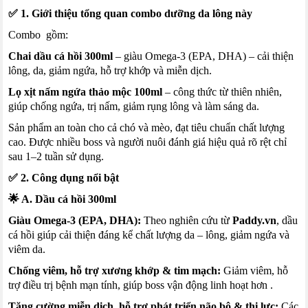
✅ 1. Giới thiệu tổng quan combo dưỡng da lông này
Combo gồm:
Chai dầu cá hồi 300ml
– giàu Omega‑3 (EPA, DHA) – cải thiện
lông, da, giảm ngứa, hỗ trợ khớp và miễn dịch.
Lọ xịt nấm ngứa thảo mộc 100ml
– công thức từ thiên nhiên,
giúp chống ngứa, trị nấm, giảm rụng lông và làm sáng da.
Sản phẩm an toàn cho cả chó và mèo, đạt tiêu chuẩn chất lượng
cao. Được nhiều boss và người nuôi đánh giá hiệu quả rõ rệt chỉ
sau 1–2 tuần sử dụng.
✅ 2. Công dụng nổi bật
🌟 A. Dầu cá hồi 300ml
Giàu Omega‑3 (EPA, DHA):
Theo nghiên cứu từ
Paddy.vn
, dầu
cá hồi giúp cải thiện đáng kể chất lượng da – lông, giảm ngứa và
viêm da.
Chống viêm, hỗ trợ xương khớp & tim mạch:
Giảm viêm, hỗ
trợ điều trị bệnh mạn tính, giúp boss vận động linh hoạt hơn .
Tăng cường miễn dịch, hỗ trợ phát triển não bộ & thị lực:
Các