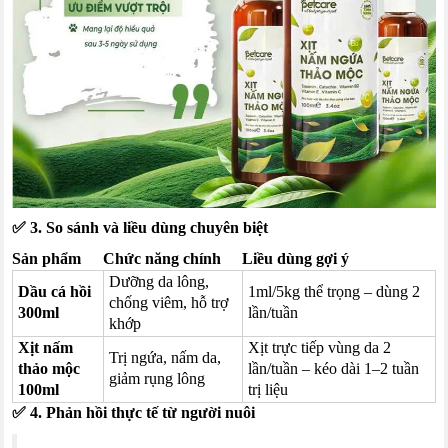
✅ 3. So sánh và liều dùng chuyên biệt
Sản phẩm
Chức năng chính
Liều dùng gợi ý
Dưỡng da lông,
Dầu cá hồi
1ml/5kg thể trọng – dùng 2
chống viêm, hỗ trợ
300ml
lần/tuần
khớp
Xịt nấm
Xịt trực tiếp vùng da 2
Trị ngứa, nấm da,
thảo mộc
lần/tuần – kéo dài 1–2 tuần
giảm rụng lông
100ml
trị liệu
✅ 4. Phản hồi thực tế từ người nuôi