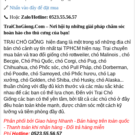
🔗
Nhấn vào đây để đặt mua
📞 Hoặc
Zalo/Hotline: 0523.55.56.57
TraiChoGiong.Com – Nơi hội tụ những giải pháp chăm sóc
hoàn hảo cho thú cưng của bạn!
TRẠI CHÓ GIỐNG hiện đang là một trong số những địa chỉ
bán chó cảnh uy tín nhất tại TPHCM hiện nay. Trại chuyên
mua bán và trao đổi giống chó rottweiler, chó Malinois , chó
Becgie, Chó Phú Quốc, chó Corgi, chó Pug, chó
Chihuahua, chó Phốc sóc, chó Pull Pháp, chó Dorberman,
chó Poodle, chó Samoyed, chó Phốc hươu, chó Lạp
xưởng, chó Golden, chó Shiba, chó Husky, chó Alaska...
thuần chủng với đầy đủ kích thước và các màu sắc khác
nhau để các bạn có thể lựa chọn. Đến với Trại Chó
Giống các bạn có thể yên tâm, bởi tất cả các chú chó ở đây
đều hoàn toàn khỏe mạnh, được chăm sóc một cách kỹ
lưỡng và tiêm phòng đầy đủ.
Phân phối bởi Giao hàng Nhanh - Bán hàng trên toàn quốc
- Thanh toán khi nhận hàng - Đổi trả hàng miễn
Phí
Hotline:
0523.55.56.57