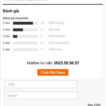
Đánh giá
Đánh giá trung bình
5 star
24
Rất hài lòng
4 star
9
Hài lòng
3 star
5
Bình thường
2 star
0
Dưới trung bình
1 star
0
Thất vọng
Hotline tư vấn:
0523.55.56.57
Click Đặt Ngay
Max
2500