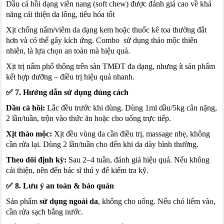
Dầu cá hồi dạng viên nang (soft chew) được đánh giá cao về khả
năng cải thiện da lông, tiêu hóa tốt
Xịt chống nấm/viêm da dạng kem hoặc thuốc kê toa thường đắt
hơn và có thể gây kích ứng. Combo sử dụng thảo mộc thiên
nhiên, là lựa chọn an toàn mà hiệu quả.
Xịt trị nấm phổ thông trên sàn TMĐT đa dạng, nhưng ít sản phẩm
kết hợp dưỡng – điều trị hiệu quả nhanh.
✅ 7. Hướng dẫn sử dụng đúng cách
Dầu cá hồi:
Lắc đều trước khi dùng. Dùng 1ml dầu/5kg cân nặng,
2 lần/tuần, trộn vào thức ăn hoặc cho uống trực tiếp.
Xịt thảo mộc:
Xịt đều vùng da cần điều trị, massage nhẹ, không
cần rửa lại. Dùng 2 lần/tuần cho đến khi da dày bình thường.
Theo dõi định kỳ:
Sau 2–4 tuần, đánh giá hiệu quả. Nếu không
cải thiện, nên đến bác sĩ thú y để kiểm tra kỹ.
✅ 8. Lưu ý an toàn & bảo quản
Sản phẩm
sử dụng ngoài da
, không cho uống. Nếu chó liếm vào,
cần rửa sạch bằng nước.