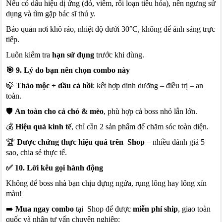
Nếu có dấu hiệu dị ứng (đỏ, viêm, rối loạn tiêu hóa), nên ngưng sử
dụng và tìm gặp bác sĩ thú y.
Bảo quản nơi khô ráo, nhiệt độ dưới 30°C, không để ánh sáng trực
tiếp.
Luôn kiểm tra
hạn sử dụng
trước khi dùng.
🎯 9. Lý do bạn nên chọn combo này
🍃
Thảo mộc + dầu cá hồi
: kết hợp dinh dưỡng – điều trị – an
toàn.
🛡
An toàn cho cả chó & mèo
, phù hợp cả boss nhỏ lẫn lớn.
💰
Hiệu quả kinh tế
, chỉ cần 2 sản phẩm để chăm sóc toàn diện.
🏆
Được chứng thực hiệu quả trên Shop
– nhiều đánh giá 5
sao, chia sẻ thực tế.
✅ 10. Lời kêu gọi hành động
Không để boss nhà bạn chịu đựng ngứa, rụng lông hay lông xỉn
màu!
➡️
Mua ngay combo
tại Shop để được
miễn phí ship
, giao toàn
quốc và nhận tư vấn chuyên nghiệp: