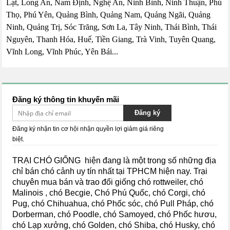
Lạt, Long An, Nam Định, Nghệ An, Ninh Bình, Ninh Thuận, Phú
Thọ, Phú Yên, Quảng Bình, Quảng Nam, Quảng Ngãi, Quảng
Ninh, Quảng Trị, Sóc Trăng, Sơn La, Tây Ninh, Thái Bình, Thái
Nguyên, Thanh Hóa, Huế, Tiền Giang, Trà Vinh, Tuyên Quang,
Vĩnh Long, Vĩnh Phúc, Yên Bái...
Đăng ký thông tin khuyến mãi
Đăng ký
Đăng ký nhận tin cơ hội nhận quyền lợi giảm giá riêng
biệt.
TRẠI CHÓ GIỐNG hiện đang là một trong số những địa
chỉ bán chó cảnh uy tín nhất tại TPHCM hiện nay.
Trại
chuyên mua bán và trao đổi giống chó rottweiler, chó
Malinois , chó Becgie, Chó Phú Quốc, chó Corgi, chó
Pug, chó Chihuahua, chó Phốc sóc, chó Pull Pháp, chó
Dorberman, chó Poodle, chó Samoyed, chó Phốc hươu,
chó Lạp xưởng, chó Golden, chó Shiba,
chó Husky, chó