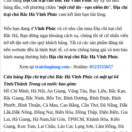
Cửa hàng
Địa chỉ trại chó Bắc Hà Vĩnh Phúc
lấy uy tín làm
hàng đầu, với phương châm "
một chữ tín - vạn niềm tin
",
Địa chỉ
trại chó Bắc Hà Vĩnh Phúc
cam kết làm bạn hài lòng.
Nếu bạn đang ở
Vĩnh Phúc
và có nhu cầu mua Địa chỉ trại chó
Bắc Hà, Bạn đừng ngại khoảng cách xa, chúng tôi sẽ cử nhân viên
trở tới tận nơi cho quý khách hàng. Tất cả các sản phẩm đăng tải
trên website đều là hình thực tế, có tem chống hàng giả và tem bảo
hành mang thương hiệu
Địa chỉ trại chó Bắc Hà Vĩnh Phúc
.
Xem tại
traichogiong.com
- Hotline:
0523555657
Cửa hàng Địa chỉ trại chó Bắc Hà Vĩnh Phúc có mặt tại 64
Tỉnh/Thành Trong cả nước bao gồm:
Hồ Chí Minh, Hà Nội, An Giang, Vũng Tàu, Bạc Liêu, Bắc Kạn,
Bắc Giang, Bắc Ninh, Bến Tre, Bình Dương, Bình Định, Bình
Phước, Bình Thuận, Cà Mau, Cao Bằng, Cần Thơ, Đà Nẵng, Đắk
Lắk,Đắk Nông, Đồng Nai, Biên Hòa, Đồng Tháp, Điện Biên, Gia
Lai, Hà Giang, Hà Nam,Sài Gòn, TPHCM, Khánh Hòa, Kiên
Giang, Kon Tum, Lai Châu, Lào Cai, Lạng Sơn, Lâm Đồng, Đà