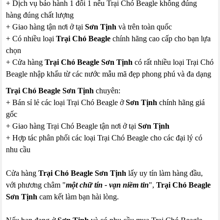
+ Dịch vụ bảo hành 1 đổi 1 nếu Trại Chó Beagle không đúng
hàng đúng chất lượng
+ Giao hàng tận nơi ở tại
Sơn Tịnh
và trên toàn quốc
+ Có nhiều loại
Trại Chó Beagle
chính hãng cao cấp cho bạn lựa
chọn
+ Cửa hàng
Trại Chó Beagle Sơn Tịnh
có rất nhiều loại Trại Chó
Beagle nhập khẩu từ các nước mẫu mã đẹp phong phú và đa dạng
Trại Chó Beagle Sơn Tịnh
chuyên:
+ Bán sỉ lẻ các loại Trại Chó Beagle ở
Sơn Tịnh
chính hãng giá
gốc
+ Giao hàng Trại Chó Beagle tận nơi ở tại
Sơn Tịnh
+ Hợp tác phân phối các loại Trại Chó Beagle cho các đại lý có
nhu cầu
Cửa hàng
Trại Chó Beagle Sơn Tịnh
lấy uy tín làm hàng đầu,
với phương châm "
một chữ tín - vạn niềm tin
",
Trại Chó Beagle
Sơn Tịnh
cam kết làm bạn hài lòng.