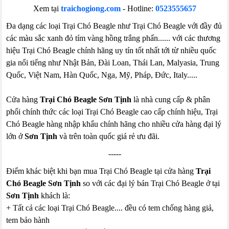
Xem tại
traichogiong.com
- Hotline:
0523555657
Đa dạng các loại Trại Chó Beagle như Trại Chó Beagle với đầy đủ
các màu sắc xanh đỏ tím vàng hồng trắng phấn...... với các thương
hiệu Trại Chó Beagle chính hãng uy tín tốt nhất tới từ nhiều quốc
gia nổi tiếng như Nhật Bản, Đài Loan, Thái Lan, Malyasia, Trung
Quốc, Việt Nam, Hàn Quốc, Nga, Mỹ, Pháp, Đức, Italy.....
Cửa hàng
Trại Chó Beagle Sơn Tịnh
là nhà cung cấp & phân
phối chính thức các loại Trại Chó Beagle cao cấp chính hiệu, Trại
Chó Beagle hàng nhập khẩu chính hãng cho nhiều cửa hàng đại lý
lớn ở
Sơn Tịnh
và trên toàn quốc giá rẻ ưu đãi.
-----
Điểm khác biệt khi bạn mua Trại Chó Beagle tại cửa hàng
Trại
Chó Beagle Sơn Tịnh
so với các đại lý bán Trại Chó Beagle ở tại
Sơn Tịnh
khách là:
+ Tất cả các loại Trại Chó Beagle.... đều có tem chống hàng giả,
tem bảo hành