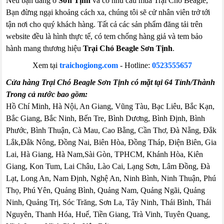
Nếu bạn đang ở
Sơn Tịnh
và có nhu cầu mua Trại Chó Beagle,
Bạn đừng ngại khoảng cách xa, chúng tôi sẽ cử nhân viên trở tới
tận nơi cho quý khách hàng. Tất cả các sản phẩm đăng tải trên
website đều là hình thực tế, có tem chống hàng giả và tem bảo
hành mang thương hiệu
Trại Chó Beagle Sơn Tịnh
.
Xem tại
traichogiong.com
- Hotline:
0523555657
Cửa hàng Trại Chó Beagle Sơn Tịnh có mặt tại 64 Tỉnh/Thành
Trong cả nước bao gồm:
Hồ Chí Minh, Hà Nội, An Giang, Vũng Tàu, Bạc Liêu, Bắc Kạn,
Bắc Giang, Bắc Ninh, Bến Tre, Bình Dương, Bình Định, Bình
Phước, Bình Thuận, Cà Mau, Cao Bằng, Cần Thơ, Đà Nẵng, Đắk
Lắk,Đắk Nông, Đồng Nai, Biên Hòa, Đồng Tháp, Điện Biên, Gia
Lai, Hà Giang, Hà Nam,Sài Gòn, TPHCM, Khánh Hòa, Kiên
Giang, Kon Tum, Lai Châu, Lào Cai, Lạng Sơn, Lâm Đồng, Đà
Lạt, Long An, Nam Định, Nghệ An, Ninh Bình, Ninh Thuận, Phú
Thọ, Phú Yên, Quảng Bình, Quảng Nam, Quảng Ngãi, Quảng
Ninh, Quảng Trị, Sóc Trăng, Sơn La, Tây Ninh, Thái Bình, Thái
Nguyên, Thanh Hóa, Huế, Tiền Giang, Trà Vinh, Tuyên Quang,