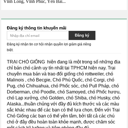
Vĩnh Long, Vĩnh Phúc, Yên Bái...
Đăng ký thông tin khuyến mãi
Đăng ký
Đăng ký nhận tin cơ hội nhận quyền lợi giảm giá riêng
biệt.
TRẠI CHÓ GIỐNG hiện đang là một trong số những địa
chỉ bán chó cảnh uy tín nhất tại TPHCM hiện nay.
Trại
chuyên mua bán và trao đổi giống chó rottweiler, chó
Malinois , chó Becgie, Chó Phú Quốc, chó Corgi, chó
Pug, chó Chihuahua, chó Phốc sóc, chó Pull Pháp, chó
Dorberman, chó Poodle, chó Samoyed, chó Phốc hươu,
chó Lạp xưởng, chó Golden, chó Shiba,
chó Husky, chó
Alaska...
thuần chủng với đầy đủ kích thước và các màu
sắc khác nhau để các bạn có thể lựa chọn. Đến với Trại
Chó Giống các bạn có thể yên tâm, bởi tất cả các chú
chó ở đây đều hoàn toàn khỏe mạnh, được chăm sóc
một cách kỹ lưỡng và tiêm phòng đầy đủ.