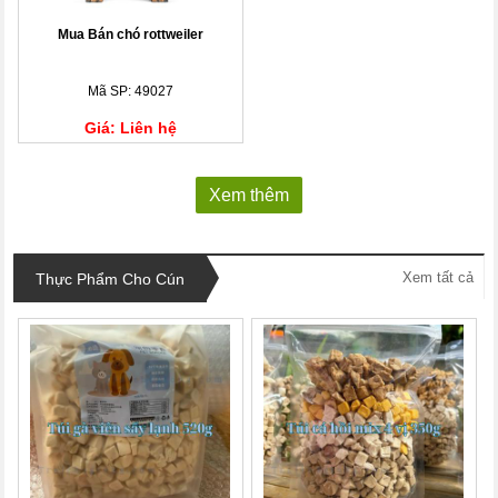
Mua Bán chó rottweiler
Mã SP: 49027
Giá: Liên hệ
Xem thêm
Xem tất cả
Thực Phẩm Cho Cún