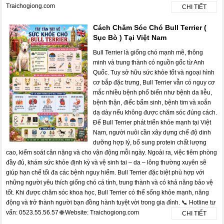
Traichogiong.com
CHI TIẾT
Cách Chăm Sóc Chó Bull Terrier (
Sục Bò ) Tại Việt Nam
Bull Terrier là giống chó mạnh mẽ, thông
minh và trung thành có nguồn gốc từ Anh
Quốc. Tuy sở hữu sức khỏe tốt và ngoại hình
cơ bắp đặc trưng, Bull Terrier vẫn có nguy cơ
mắc nhiều bệnh phổ biến như bệnh da liễu,
bệnh thận, điếc bẩm sinh, bệnh tim và xoắn
dạ dày nếu không được chăm sóc đúng cách.
Để Bull Terrier phát triển khỏe mạnh tại Việt
Nam, người nuôi cần xây dựng chế độ dinh
dưỡng hợp lý, bổ sung protein chất lượng
cao, kiểm soát cân nặng và cho vận động mỗi ngày. Ngoài ra, việc tiêm phòng
đầy đủ, khám sức khỏe định kỳ và vệ sinh tai – da – lông thường xuyên sẽ
giúp hạn chế tối đa các bệnh nguy hiểm. Bull Terrier đặc biệt phù hợp với
những người yêu thích giống chó cá tính, trung thành và có khả năng bảo vệ
tốt. Khi được chăm sóc khoa học, Bull Terrier có thể sống khỏe mạnh, năng
động và trở thành người bạn đồng hành tuyệt vời trong gia đình. 📞 Hotline tư
vấn: 0523.55.56.57 🌐 Website: Traichogiong.com
CHI TIẾT