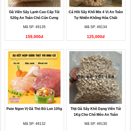
Gà Viên Sấy Lạnh Cao Cấp Túi
Cá Hồi Sấy Khô Mix 4 Vị An Toàn
520g An Toàn Chó Cún Cưng
Tự Nhiên Không Hóa Chất
Mã SP: 49135
Mã SP: 49134
159,000đ
125,000đ
Pate Ngon Vị Gà Thỏ Bò Lon 105g
Thịt Gà Sấy Khô Dạng Viên Túi
1Kg Cho Chó Mèo An Toàn
Mã SP: 49132
Mã SP: 49130