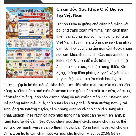
Chăm Sóc Sức Khỏe Chó Bichon
Tại Việt Nam
Bichon Frise là giống chó cảnh nổi tiếng với
bộ lông trắng xoăn mềm mại, tính cách thân
thiện và rất phù hợp với môi trường sống tại
Việt Nam. Tuy nhiên, giống chó này khá nhạy
cảm với thời tiết nóng ẩm nên cần được chăm
sóc sức khỏe đúng cách. Các nguyên nhân
khiến chó Bichon dễ mắc bệnh gồm chế độ
ăn thiếu khoa học, khí hậu nóng, thiếu vận
động, không tiêm phòng đầy đủ và yếu tố di
truyền. Một số dấu hiệu cảnh báo bệnh
thường gặp là bỏ ăn, nôn ói, khó thở, nước tiểu sẫm màu, sụt cân và khó vận
động. Những bệnh phổ biến ở Bichon Frise gồm bệnh mắt di truyền, viêm da,
bệnh răng miệng, loạn sản xương hông và hội chứng thần kinh Shaker Dog.
Để phòng bệnh hiệu quả, chủ nuôi cần chú ý chế độ dinh dưỡng hợp lý, vệ
sinh lông da thường xuyên, tiêm phòng định kỳ và cho chó vận động vừa
phải. Bichon Frise rất thích hợp nuôi trong nhà hoặc căn hộ vì hiền lành, ít
rụng lông và dễ gần. Nếu được chăm sóc đúng cách, giống chó này có thể
sống khỏe mạnh, vui vẻ và trở thành người bạn đồng hành tuyệt vời cho gia
đình. Liên hệ tư vấn chăm sóc và nuôi chó Bichon Frise: 0523.55.56.57 –