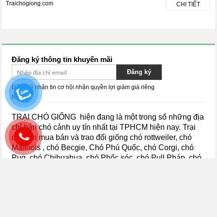
Traichogiong.com
CHI TIẾT
Đăng ký thông tin khuyến mãi
Đăng ký
Đăng ký nhận tin cơ hội nhận quyền lợi giảm giá riêng
biệt.
TRẠI CHÓ GIỐNG hiện đang là một trong số những địa
chỉ bán chó cảnh uy tín nhất tại TPHCM hiện nay.
Trại
chuyên mua bán và trao đổi giống chó rottweiler, chó
Malinois , chó Becgie, Chó Phú Quốc, chó Corgi, chó
Pug, chó Chihuahua, chó Phốc sóc, chó Pull Pháp, chó
Dorberman, chó Poodle, chó Samoyed, chó Phốc hươu,
chó Lạp xưởng, chó Golden, chó Shiba,
chó Husky, chó
Alaska...
thuần chủng với đầy đủ kích thước và các màu
sắc khác nhau để các bạn có thể lựa chọn. Đến với Trại
Chó Giống các bạn có thể yên tâm, bởi tất cả các chú