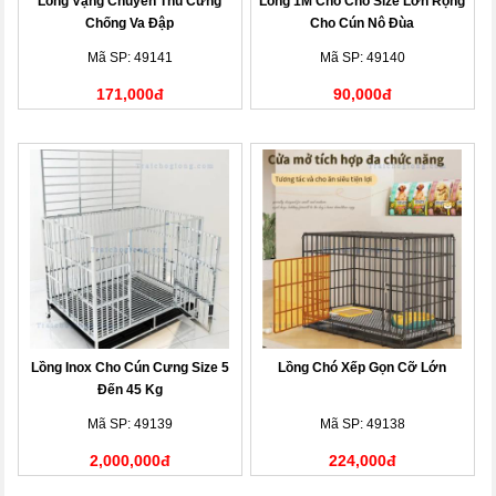
Lồng Vậng Chuyển Thú Cưng
Lồng 1M Cho Chó Size Lớn Rộng
Chống Va Đập
Cho Cún Nô Đùa
Mã SP: 49141
Mã SP: 49140
171,000đ
90,000đ
Lồng Inox Cho Cún Cưng Size 5
Lồng Chó Xếp Gọn Cỡ Lớn
Đến 45 Kg
Mã SP: 49139
Mã SP: 49138
2,000,000đ
224,000đ