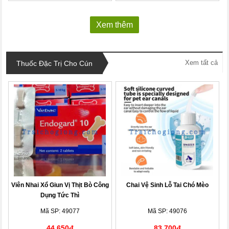
Xem thêm
Xem tất cả
Thuốc Đặc Trị Cho Cún
Viên Nhai Xổ Giun Vị Thịt Bò Công
Chai Vệ Sinh Lỗ Tai Chó Mèo
Dụng Tức Thì
Mã SP: 49077
Mã SP: 49076
44,650đ
83,700đ