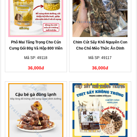
Phô Mai Tăng Trọng Cho Cún
Chim Cút Sấy Khô Nguyên Con
Cưng Gói 80g Và Hộp 800 Viên
Cho Chó Mèo Thức Ăn Dinh
Dưỡng Tự
Mã SP: 49118
Mã SP: 49117
36,000đ
36,000đ