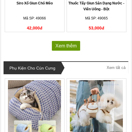
Siro Xổ Giun Chó Mèo
Thuốc Tẩy Giun Sán Dạng Nước -
Viên Uống - Bột
Mã SP: 49066
Mã SP: 49065
42,000đ
53,000đ
Xem thêm
Xem tất cả
Phụ Kiện Cho Cún Cưng