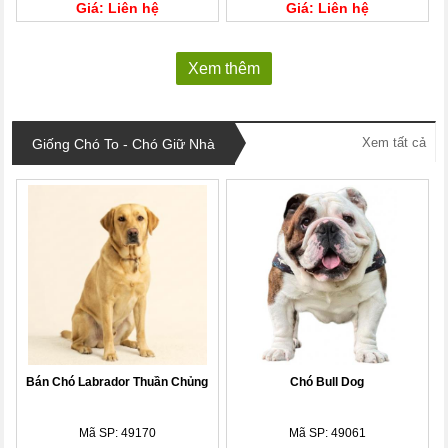
Giá: Liên hệ
Giá: Liên hệ
Xem thêm
Xem tất cả
Giống Chó To - Chó Giữ Nhà
Bán Chó Labrador Thuần Chủng
Chó Bull Dog
Mã SP: 49170
Mã SP: 49061