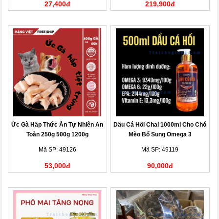
27,400đ
219,900đ
Ức Gà Hấp Thức Ăn Tự Nhiên An
Dầu Cá Hồi Chai 1000ml Cho Chó
Toàn 250g 500g 1200g
Mèo Bổ Sung Omega 3
Mã SP: 49126
Mã SP: 49119
53,000đ
90,000đ