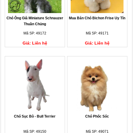
Chó Ông Già Miniature Schnauzer
Mua Bán Chó Bichon Frise Uy Tín
Thuần Chủng
Mã SP: 49172
Mã SP: 49171
Giá: Liên hệ
Giá: Liên hệ
Chó Sục Bò - Bull Terrier
Chó Phốc Sóc
Mã SP: 49150
Mã SP: 49071