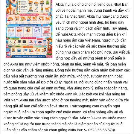
Akita Inu là giống chó nổi tiếng của Nhật Bản
với vẻ ngoài mạnh mẽ, trung thành và đầy khí
chất. Tại Việt Nam, Akita Inu ngày càng được
yêu thích nhờ ngoại hình đẹp, bộ lông dày
sang trọng và tính cách điềm tĩnh. Tuy nhiên,
để nuôi Akita khỏe mạnh trong điều kiện khí
hậu nóng ẩm của Việt Nam, người nuôi cần
hiểu rõ về các vấn đề sức khỏe thường gặp
cũng như cách chăm sóc phù hợp. Bài viết đã
tổng hợp đầy đủ những bệnh lý phổ biến ở
chó Akita Inu như viêm khớp hông, bệnh da liễu, bệnh về mắt, rối loạn miễn
dịch và các vấn đề răng miệng. Đồng thời hướng dẫn cách nhận biết sớm các
dấu hiệu bất thường như chán ăn, nôn mửa, khó thở, sụt cân nhanh hoặc
nước tiểu sẫm màu để kịp thời xử lý. Ngoài ra, nội dung cũng nhấn mạnh vai
trò quan trọng của chế độ dinh dưỡng, vận động hợp lý, kiểm soát cân nặng,
tiêm phòng đầy đủ và khám sức khỏe định kỳ. Đặc biệt với khí hậu nóng tại
Việt Nam, Akita Inu cần được sống ở nơi thoáng mát, tránh vận động giữa trời
nắng gắt để hạn chế sốc nhiệt và stress. Traichogiong.com khuyến nghị
người nuôi nên lựa chọn nguồn chó khỏe mạnh, có tiêm phòng đầy đủ và
được tư vấn chăm sóc đúng cách ngay từ đầu. Một chú Akita Inu khỏe mạnh
không chỉ là người bạn trung thành mà còn là niềm tự hào của người nuôi.
Liên hệ tư vấn chăm sóc và chọn giống Akita Inu: 📞 0523.55.56.57 🌐