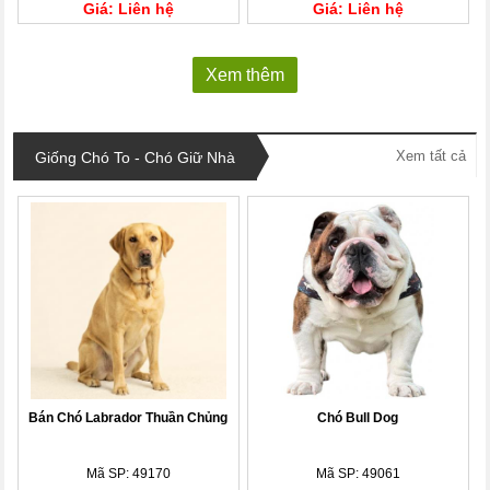
Giá: Liên hệ
Giá: Liên hệ
Xem thêm
Xem tất cả
Giống Chó To - Chó Giữ Nhà
Bán Chó Labrador Thuần Chủng
Chó Bull Dog
Mã SP: 49170
Mã SP: 49061