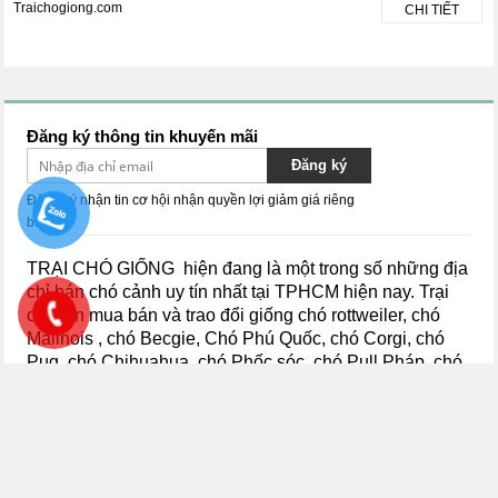
Traichogiong.com
CHI TIẾT
Đăng ký thông tin khuyến mãi
Đăng ký
Đăng ký nhận tin cơ hội nhận quyền lợi giảm giá riêng
biệt.
TRẠI CHÓ GIỐNG hiện đang là một trong số những địa
chỉ bán chó cảnh uy tín nhất tại TPHCM hiện nay.
Trại
chuyên mua bán và trao đổi giống chó rottweiler, chó
Malinois , chó Becgie, Chó Phú Quốc, chó Corgi, chó
Pug, chó Chihuahua, chó Phốc sóc, chó Pull Pháp, chó
Dorberman, chó Poodle, chó Samoyed, chó Phốc hươu,
chó Lạp xưởng, chó Golden, chó Shiba,
chó Husky, chó
Alaska...
thuần chủng với đầy đủ kích thước và các màu
sắc khác nhau để các bạn có thể lựa chọn. Đến với Trại
Chó Giống các bạn có thể yên tâm, bởi tất cả các chú