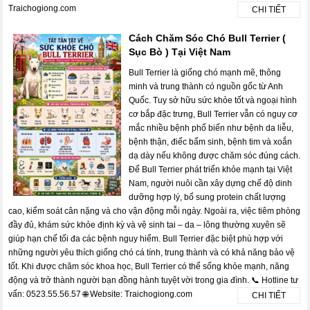
Traichogiong.com
CHI TIẾT
Cách Chăm Sóc Chó Bull Terrier (
Sục Bò ) Tại Việt Nam
Bull Terrier là giống chó mạnh mẽ, thông
minh và trung thành có nguồn gốc từ Anh
Quốc. Tuy sở hữu sức khỏe tốt và ngoại hình
cơ bắp đặc trưng, Bull Terrier vẫn có nguy cơ
mắc nhiều bệnh phổ biến như bệnh da liễu,
bệnh thận, điếc bẩm sinh, bệnh tim và xoắn
dạ dày nếu không được chăm sóc đúng cách.
Để Bull Terrier phát triển khỏe mạnh tại Việt
Nam, người nuôi cần xây dựng chế độ dinh
dưỡng hợp lý, bổ sung protein chất lượng
cao, kiểm soát cân nặng và cho vận động mỗi ngày. Ngoài ra, việc tiêm phòng
đầy đủ, khám sức khỏe định kỳ và vệ sinh tai – da – lông thường xuyên sẽ
giúp hạn chế tối đa các bệnh nguy hiểm. Bull Terrier đặc biệt phù hợp với
những người yêu thích giống chó cá tính, trung thành và có khả năng bảo vệ
tốt. Khi được chăm sóc khoa học, Bull Terrier có thể sống khỏe mạnh, năng
động và trở thành người bạn đồng hành tuyệt vời trong gia đình. 📞 Hotline tư
vấn: 0523.55.56.57 🌐 Website: Traichogiong.com
CHI TIẾT