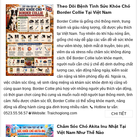
Theo Dõi Bệnh Tình Sức Khỏe Chó
Border Collie Tại Việt Nam
Border Collie là giống chó thông minh, trung
thành và giàu năng lượng, rất được yêu thích
tại Việt Nam. Tuy nhiên do khí hậu nóng ẩm,
giống chó này dễ gặp các vấn đề về sức khỏe
như viêm khớp, bệnh mắt di truyền, béo phì,
viêm da và stress nếu chăm sóc không đúng
cách. Để Border Collie luôn khỏe mạnh,
người nuôi cần chú ý chế độ dinh dưỡng chất
lượng cao, vận động hằng ngày, kiểm soát
cân nặng và tiêm phòng đầy đủ. Ngoài ra,
việc chăm sóc lông, vệ sinh răng miệng và khám sức khỏe định kỳ cũng vô
cùng quan trọng. Border Collie phù hợp với những người yêu thích vận động,
có thời gian chơi cùng thú cưng và muốn nuôi một người bạn thông minh, tình
cảm. Nếu được chăm sóc tốt, Border Collie có thể sống khỏe mạnh, năng
động và đồng hành cùng gia đình trong nhiều năm. 📞 Hotline tư vấn:
0523.55.56.57 🌐 Website: Traichogiong.com
CHI TIẾT
Chăm Sóc Chó Akita Inu Nhật Tại
Việt Nam Như Thế Nào