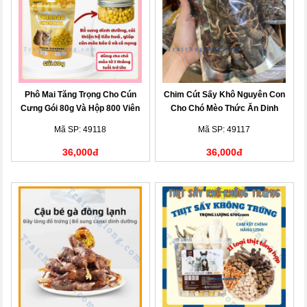
Phô Mai Tăng Trọng Cho Cún
Chim Cút Sấy Khô Nguyên Con
Cưng Gói 80g Và Hộp 800 Viên
Cho Chó Mèo Thức Ăn Dinh
Dưỡng Tự
Mã SP: 49118
Mã SP: 49117
36,000đ
36,000đ