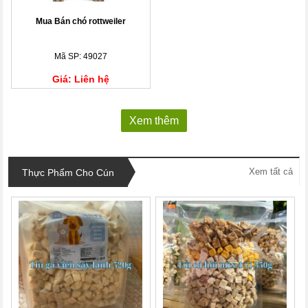
Mua Bán chó rottweiler
Mã SP: 49027
Giá: Liên hệ
Xem thêm
Xem tất cả
Thực Phẩm Cho Cún