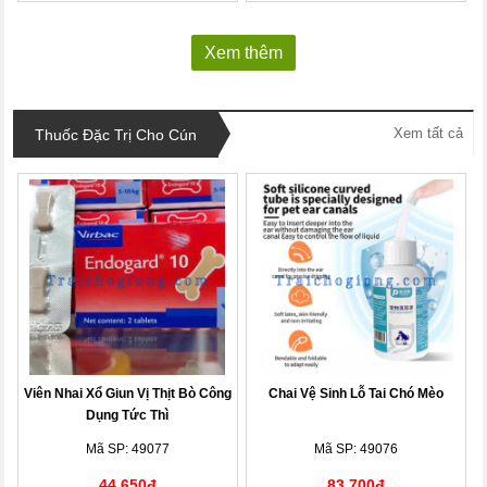
Xem thêm
Xem tất cả
Thuốc Đặc Trị Cho Cún
Viên Nhai Xổ Giun Vị Thịt Bò Công
Chai Vệ Sinh Lỗ Tai Chó Mèo
Dụng Tức Thì
Mã SP: 49077
Mã SP: 49076
44,650đ
83,700đ