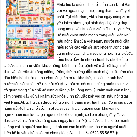
Akita Inu là giống chó nổi tiếng của Nhật Bản
với vẻ ngoài mạnh mẽ, trung thành và đầy khí
chất. Tại Việt Nam, Akita Inu ngày càng được
yêu thích nhờ ngoại hình đẹp, bộ lông dày
sang trọng và tính cách điềm tĩnh. Tuy nhiên,
để nuôi Akita khỏe mạnh trong điều kiện khí
hậu nóng ẩm của Việt Nam, người nuôi cần
hiểu rõ về các vấn đề sức khỏe thường gặp
cũng như cách chăm sóc phù hợp. Bài viết đã
tổng hợp đầy đủ những bệnh lý phổ biến ở
chó Akita Inu như viêm khớp hông, bệnh da liễu, bệnh về mắt, rối loạn miễn
dịch và các vấn đề răng miệng. Đồng thời hướng dẫn cách nhận biết sớm các
dấu hiệu bất thường như chán ăn, nôn mửa, khó thở, sụt cân nhanh hoặc
nước tiểu sẫm màu để kịp thời xử lý. Ngoài ra, nội dung cũng nhấn mạnh vai
trò quan trọng của chế độ dinh dưỡng, vận động hợp lý, kiểm soát cân nặng,
tiêm phòng đầy đủ và khám sức khỏe định kỳ. Đặc biệt với khí hậu nóng tại
Việt Nam, Akita Inu cần được sống ở nơi thoáng mát, tránh vận động giữa trời
nắng gắt để hạn chế sốc nhiệt và stress. Traichogiong.com khuyến nghị
người nuôi nên lựa chọn nguồn chó khỏe mạnh, có tiêm phòng đầy đủ và
được tư vấn chăm sóc đúng cách ngay từ đầu. Một chú Akita Inu khỏe mạnh
không chỉ là người bạn trung thành mà còn là niềm tự hào của người nuôi.
Liên hệ tư vấn chăm sóc và chọn giống Akita Inu: 📞 0523.55.56.57 🌐