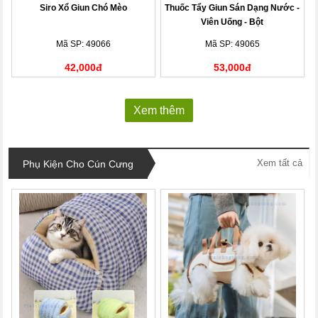
Siro Xổ Giun Chó Mèo
Thuốc Tẩy Giun Sán Dạng Nước -
Viên Uống - Bột
Mã SP: 49066
Mã SP: 49065
42,000đ
53,000đ
Xem thêm
Xem tất cả
Phụ Kiện Cho Cún Cưng