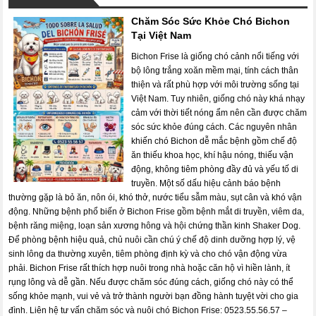
Chăm Sóc Sức Khỏe Chó Bichon
Tại Việt Nam
Bichon Frise là giống chó cảnh nổi tiếng với
bộ lông trắng xoăn mềm mại, tính cách thân
thiện và rất phù hợp với môi trường sống tại
Việt Nam. Tuy nhiên, giống chó này khá nhạy
cảm với thời tiết nóng ẩm nên cần được chăm
sóc sức khỏe đúng cách. Các nguyên nhân
khiến chó Bichon dễ mắc bệnh gồm chế độ
ăn thiếu khoa học, khí hậu nóng, thiếu vận
động, không tiêm phòng đầy đủ và yếu tố di
truyền. Một số dấu hiệu cảnh báo bệnh
thường gặp là bỏ ăn, nôn ói, khó thở, nước tiểu sẫm màu, sụt cân và khó vận
động. Những bệnh phổ biến ở Bichon Frise gồm bệnh mắt di truyền, viêm da,
bệnh răng miệng, loạn sản xương hông và hội chứng thần kinh Shaker Dog.
Để phòng bệnh hiệu quả, chủ nuôi cần chú ý chế độ dinh dưỡng hợp lý, vệ
sinh lông da thường xuyên, tiêm phòng định kỳ và cho chó vận động vừa
phải. Bichon Frise rất thích hợp nuôi trong nhà hoặc căn hộ vì hiền lành, ít
rụng lông và dễ gần. Nếu được chăm sóc đúng cách, giống chó này có thể
sống khỏe mạnh, vui vẻ và trở thành người bạn đồng hành tuyệt vời cho gia
đình. Liên hệ tư vấn chăm sóc và nuôi chó Bichon Frise: 0523.55.56.57 –