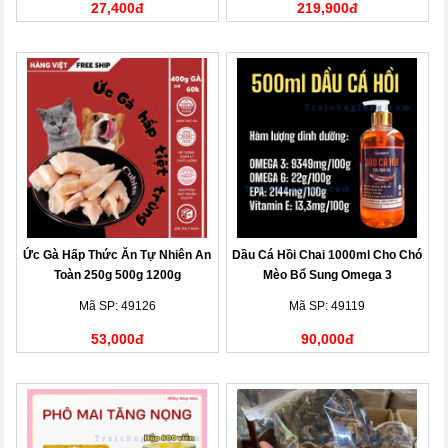
27,400đ
219,900đ
Ức Gà Hấp Thức Ăn Tự Nhiên An
Dầu Cá Hồi Chai 1000ml Cho Chó
Toàn 250g 500g 1200g
Mèo Bổ Sung Omega 3
Mã SP: 49126
Mã SP: 49119
53,000đ
90,000đ