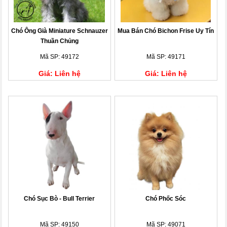
Chó Ông Già Miniature Schnauzer
Mua Bán Chó Bichon Frise Uy Tín
Thuần Chủng
Mã SP: 49172
Mã SP: 49171
Giá: Liên hệ
Giá: Liên hệ
Chó Sục Bò - Bull Terrier
Chó Phốc Sóc
Mã SP: 49150
Mã SP: 49071