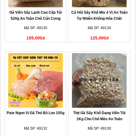
Gà Viên Sấy Lạnh Cao Cấp Túi
Cá Hồi Sấy Khô Mix 4 Vị An Toàn
520g An Toàn Chó Cún Cưng
Tự Nhiên Không Hóa Chất
Mã SP: 49135
Mã SP: 49134
159,000đ
125,000đ
Pate Ngon Vị Gà Thỏ Bò Lon 105g
Thịt Gà Sấy Khô Dạng Viên Túi
1Kg Cho Chó Mèo An Toàn
Mã SP: 49132
Mã SP: 49130