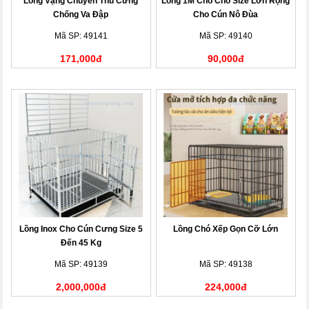
Lồng Vậng Chuyển Thú Cưng
Lồng 1M Cho Chó Size Lớn Rộng
Chống Va Đập
Cho Cún Nô Đùa
Mã SP: 49141
Mã SP: 49140
171,000đ
90,000đ
Lồng Inox Cho Cún Cưng Size 5
Lồng Chó Xếp Gọn Cỡ Lớn
Đến 45 Kg
Mã SP: 49139
Mã SP: 49138
2,000,000đ
224,000đ